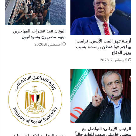
اليونان تنقذ عشرات المهاجرين
بينهم مصريون وسودانيون
أزمـة تـهز البيت الأبيض.. ترامب
أغسطس 6, 2026
يهـاجم «واشنطن بوست» بسبب
وزير الدفاع
أغسطس 7, 2026
الرئيس الإيراني: التواصل مع
مجتبى خامنئي صعب للغاية حالياً
وزيرة التضامن الاجتماعي تتابع