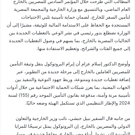
المطالب التي طُرحت خلال المؤتمر السادس للمصريين بالخارج
العام الماضي، وبالتنسيق مع وزارة الخارجية والمجمعة المصرية
لتأمين السفر للخارج، لضمان حماية تأمينية تلبي الاحتياجات
المستجدة مع الحفاظ على الاستدامة المالية للوثيقة، مشيرًا إلى أن
الوزارة تضطلع بدور رئيسي في نشر الوعي بالتغطيات الجديدة بين
الجاليات المصرية بالخارج، بما يسهم في وصول التغطيات الجديدة
إلى جميع الفئات والشرائح، وتعظيم الاستفادة منها.
وأوضح الدكتور إسلام عزام أن إبرام البروتوكول ينقل وثيقة التأمين
للمصريين العاملين بالخارج إلى مرحلة جديدة من التطوير، عبر
إضافة تغطيات جديدة ومتنوعة، وربط جهود التوعية والتنفيذ بين
الجهات المعنية، بما يعزز شبكات الحماية الاجتماعية من خلال أدوات
تأمينية مرنة وآمنة، مدفوعة بقانون التأمين الموحد رقم (155) لسنة
2024 والإطار التنظيمي الذي تستكمل الهيئة وضعه حاليًا.
من جانبه قال السفير نبيل حبشي، نائب وزير الخارجية والتعاون
الدولي والمصريين بالخارج، إن البروتوكول يمثل ترسيخًا للمزايا
التأمينية التي تشمل أبناء مصر بالخارج، وحلقةً جديدة في مسار