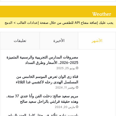
Weather
يجب عليك إضافة مفتاح API للطقس من خلال صفحة إعدادات القالب > الدمج
الأشهر
الأخيرة
تعليقات
مصروفات المدارس التجريبية والرسمية المتميزة
2025-2026.. الأسعار وطرق السداد
يونيو 25, 2025
قناة زى الوان تعرض الموسم الخامس من
المسلسل الهندى رحله لاكشمي غدا الثلاثاء
نوفمبر 11, 2024
مريم سعيد صالح: دخلت الفن وأنا عندي 37 سنة..
وهذه حقيقة قرابتي بالراحل سعيد صالح
مارس 20, 2024
ياسمين نيازي تتألق في حقل كامل العدد بالرياض