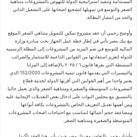
المستدامة وتنفيذ استراتيجية الدولة للنهوض بالمشروعات متناهية
الصغر والتوسع في تمويلها لتشجيع اصحابها على التشغيل الذاتي
والحد من انتشار البطالة.
وأوضح رحمي أن عقد مشروع تمكين للتمويل متناهي الصغر الموقع
مع بنك مصر يأتي في إطار خطة عمل الجهاز تحت مبادرة وزارة
المالية للتوسع في ضم المزيد من المشروعات إلى المظلة الرسمية
للدولة لتعزيز استفادتها من القوانين الداعمة للاستثمار والضرائب
المبسطة التي يقرها قانون ٦ / ٢٠٢٥ بالإضافة إلى المزايا
والتيسيرات التي يقدمها قانون تنمية المشروعات 152/2020 الذي
يعتبر واحدا من أهم القوانين التي أقرتها الدولة لخدمة قطاع
المشروعات المتوسطة والصغيرة ومتناهية الصغر والذي نعمل حاليا
بالتنسيق مع مجلس النواب على ادخال بعض التعديلات الإيجابية عليه
ومن أهمها تعديل التعريف الخاص بالمشروعات بكافة أنواعها
ومضاعفة حجم أعمالها لتتناسب مع احتياجات اصحاب المشروعات
المتوسطة والصغيرة ومتناهية الصغر.
وأشاد رحمي بالتعاون مع بنك مصر حيث يأتي هذا العقد تأكيدا