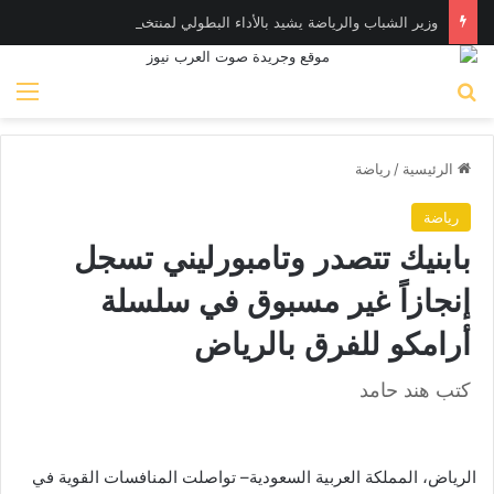
وزير الشباب والرياضة يشيد بالأداء البطولي لمنتخب ناشئات اليد في مونديال العالم
بحث عن
الق
الرئيسية
/
رياضة
رياضة
بابنيك تتصدر وتامبورليني تسجل
إنجازاً غير مسبوق في سلسلة
أرامكو للفرق بالرياض
كتب هند حامد
الرياض، المملكة العربية السعودية– تواصلت المنافسات القوية في