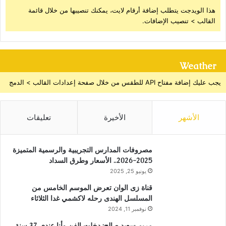
هذا الويدجت يتطلب إضافة أرقام لايت، يمكنك تنصيبها من خلال قائمة
القالب > تنصيب الإضافات.
Weather
يجب عليك إضافة مفتاح API للطقس من خلال صفحة إعدادات القالب > الدمج
الأشهر
الأخيرة
تعليقات
مصروفات المدارس التجريبية والرسمية المتميزة
2025-2026.. الأسعار وطرق السداد
يونيو 25, 2025
قناة زى الوان تعرض الموسم الخامس من
المسلسل الهندى رحله لاكشمي غدا الثلاثاء
نوفمبر 11, 2024
مريم سعيد صالح: دخلت الفن وأنا عندي 37 سنة..