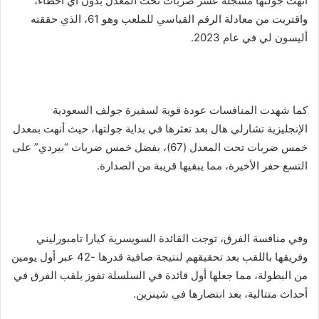
أنهت جولتها مسجلةً عشر ضربات تحت المعدل بدون أي أخطاء،
واقتربت من معادلة الرقم القياسي للملعب وهو 61، الذي حققته
أليسون لي في عام 2023.
كما شهدت المنافسات عودة قوية لسفيرة جولف السعودية
الإنجليزية تشارلي هال بعد تعثرها في بداية جولتها، حيث أنهت بمعدل
خمس ضربات تحت المعدل (67)، بفضل خمس ضربات “بيردي” على
التسع حفر الأخيرة، مما يبقيها قريبة من الصدارة.
وفي منافسة الفرق، توجت القائدة السويسرية كيارا تامبورليني
وفريقها باللقب بعد تحقيقهم لنتيجة صافية قدرها -42 عبر أول يومين
من البطولة، مما جعلها أول قائدة في السلسلة تفوز بلقب الفرق في
أحداث متتالية، بعد انتصارها في شينزين.