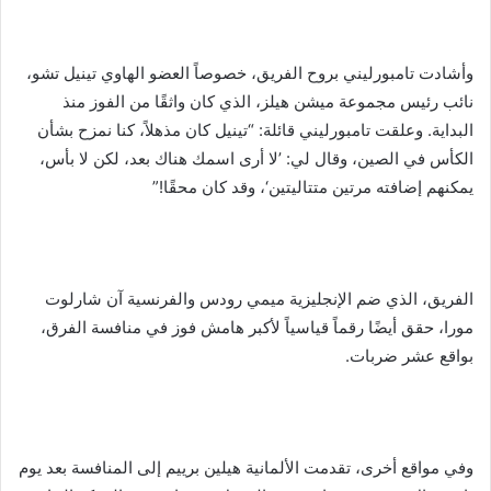
وأشادت تامبورليني بروح الفريق، خصوصاً العضو الهاوي تينيل تشو،
نائب رئيس مجموعة ميشن هيلز، الذي كان واثقًا من الفوز منذ
البداية. وعلقت تامبورليني قائلة: “تينيل كان مذهلاً، كنا نمزح بشأن
الكأس في الصين، وقال لي: ’لا أرى اسمك هناك بعد، لكن لا بأس،
يمكنهم إضافته مرتين متتاليتين‘، وقد كان محقًا!”
الفريق، الذي ضم الإنجليزية ميمي رودس والفرنسية آن شارلوت
مورا، حقق أيضًا رقماً قياسياً لأكبر هامش فوز في منافسة الفرق،
بواقع عشر ضربات.
وفي مواقع أخرى، تقدمت الألمانية هيلين برييم إلى المنافسة بعد يوم