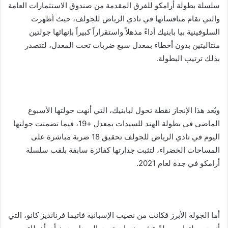
سلسلة بطولة أرامكو للفرق المقدمة من صندوق الاستثمارات العامة
والتي تقام منافساتها في نادي الرياض للجولف، حيث أظهرت
السلوفينية بيا بابنيك أداءً مذهلاً واستقراراً كبيراً بإنهائها جولتين
متتاليتين بدون أخطاء بمعدل سبع ضربات تحت المعدل، لتتصدر
بذلك ترتيب البطولة.
ويُعد هذا الإنجاز نقطة تحول لبابنيك، التي أنهت جولتها الأسبوع
الماضي في بطولة الهند للسيدات بمعدل +19، فيما تضمنت جولتها
اليوم في نادي الرياض للجولف تحقيق 18 ضربة مباشرة على
المساحات الخضراء، لتثبت جدارتها كفائزة سابقة بلقب سلسلة
أرامكو في جدة لعام 2021.
أما الجولة الأبرز فكانت من نصيب الإسبانية فاتيما فرنانديز كانو، التي