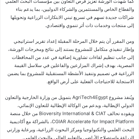
كما شهدت الورشة تعزيز فرص التعاون بين مؤسسات البحث العلمي
والقطاع الخاص والمستثمرين والشركاء الدوليين، بما يدعم بناء
شراكات جديدة تسهم في تسريع تبني الابتكارات الزراعية وتحويلها
إلى منتجات وخدمات ذات أثر تنموي واقتصادي.
ومن المقرر أن يتم خلال المرحلة المقبلة إعداد تقرير استراتيجي
وإطار تنفيذي متكامل للمشروع يستند إلى نتائج ومخرجات الورشة،
إلى جانب تنظيم لقاءات تشاورية إضافية في عدد من المحافظات
المصرية، بهدف إشراك المزارعين والفاعلين في سلاسل القيمة
الزراعية في تصميم وتنفيذ الأنشطة المستقبلية للمشروع بما يضمن
الاستجابة للاحتياجات الفعلية على أرض الواقع.
ويُنفذ مشروع AgriTech4Egypt بتمويل من وزارة الخارجية والتعاون
الدولي الإيطالية، وبدعم من الوكالة الإيطالية للتعاون الإنمائي،
ويقوده تحالف Bioversity International & CIAT من خلال منصة
CGIAR Accelerate for Impact Platform، بالشراكة مع أكاديمية
البحث العلمي والتكنولوجيا ومركز البحوث الزراعية، وبرعاية وزارتي
الزراعة واستصلاح الأراضي والتعليم العالي والبحث العلمي.