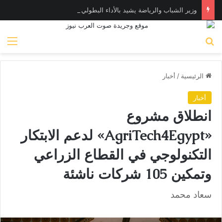
وزير الشباب والرياضة يشيد بالأداء البطولي لمنتخب ناشئات اليد في مونديال العالم
بحث عن
الق
الرئيسية
/
أخبار
أخبار
انطلاق مشروع
«AgriTech4Egypt» لدعم الابتكار
التكنولوجي في القطاع الزراعي
وتمكين 105 شركات ناشئة
سعاد محمد