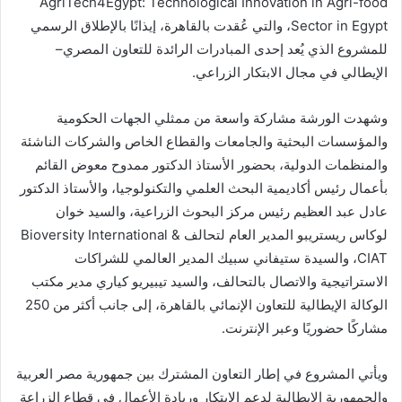
AgriTech4Egypt: Technological Innovation in Agri-food
Sector in Egypt، والتي عُقدت بالقاهرة، إيذانًا بالإطلاق الرسمي
للمشروع الذي يُعد إحدى المبادرات الرائدة للتعاون المصري–
الإيطالي في مجال الابتكار الزراعي.
وشهدت الورشة مشاركة واسعة من ممثلي الجهات الحكومية
والمؤسسات البحثية والجامعات والقطاع الخاص والشركات الناشئة
والمنظمات الدولية، بحضور الأستاذ الدكتور ممدوح معوض القائم
بأعمال رئيس أكاديمية البحث العلمي والتكنولوجيا، والأستاذ الدكتور
عادل عبد العظيم رئيس مركز البحوث الزراعية، والسيد خوان
لوكاس ريستريبو المدير العام لتحالف Bioversity International &
CIAT، والسيدة ستيفاني سبيك المدير العالمي للشراكات
الاستراتيجية والاتصال بالتحالف، والسيد تيبيريو كياري مدير مكتب
الوكالة الإيطالية للتعاون الإنمائي بالقاهرة، إلى جانب أكثر من 250
مشاركًا حضوريًا وعبر الإنترنت.
ويأتي المشروع في إطار التعاون المشترك بين جمهورية مصر العربية
والجمهورية الإيطالية لدعم الابتكار وريادة الأعمال في قطاع الزراعة