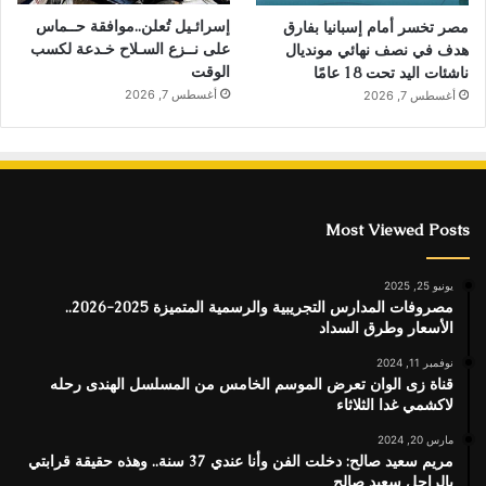
إسرائـيل تُعلن..موافقة حــماس
مصر تخسر أمام إسبانيا بفارق
على نــزع السـلاح خـدعة لكسب
هدف في نصف نهائي مونديال
الوقت
ناشئات اليد تحت 18 عامًا
أغسطس 7, 2026
أغسطس 7, 2026
Most Viewed Posts
يونيو 25, 2025
مصروفات المدارس التجريبية والرسمية المتميزة 2025-2026..
الأسعار وطرق السداد
نوفمبر 11, 2024
قناة زى الوان تعرض الموسم الخامس من المسلسل الهندى رحله
لاكشمي غدا الثلاثاء
مارس 20, 2024
مريم سعيد صالح: دخلت الفن وأنا عندي 37 سنة.. وهذه حقيقة قرابتي
بالراحل سعيد صالح