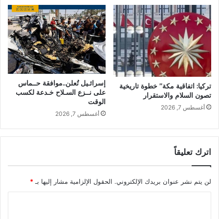
إسرائـيل تُعلن..موافقة حــماس
تركيا: اتفاقية مكة” خطوة تاريخية
على نــزع السـلاح خـدعة لكسب
تصون السلام والاستقرار
الوقت
أغسطس 7, 2026
أغسطس 7, 2026
اترك تعليقاً
لن يتم نشر عنوان بريدك الإلكتروني.
الحقول الإلزامية مشار إليها بـ
*
ا
ل