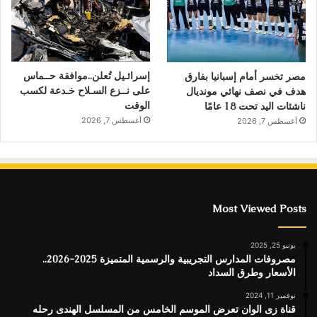
إسرائـيل تُعلن..موافقة حــماس
مصر تخسر أمام إسبانيا بفارق
على نــزع السـلاح خـدعة لكسب
هدف في نصف نهائي مونديال
الوقت
ناشئات اليد تحت 18 عامًا
أغسطس 7, 2026
أغسطس 7, 2026
Most Viewed Posts
يونيو 25, 2025
مصروفات المدارس التجريبية والرسمية المتميزة 2025-2026..
الأسعار وطرق السداد
نوفمبر 11, 2024
قناة زى الوان تعرض الموسم الخامس من المسلسل الهندى رحله