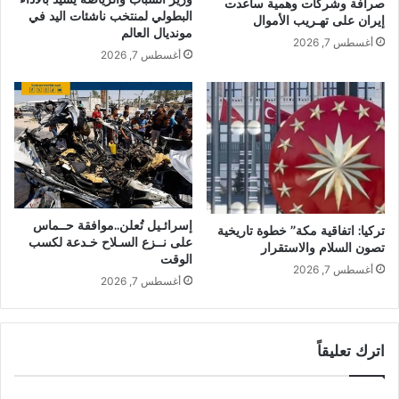
صرافة وشركات وهمية ساعدت
البطولي لمنتخب ناشئات اليد في
إيران على تهـريب الأموال
مونديال العالم
أغسطس 7, 2026
أغسطس 7, 2026
إسرائـيل تُعلن..موافقة حــماس
تركيا: اتفاقية مكة” خطوة تاريخية
على نــزع السـلاح خـدعة لكسب
تصون السلام والاستقرار
الوقت
أغسطس 7, 2026
أغسطس 7, 2026
اترك تعليقاً