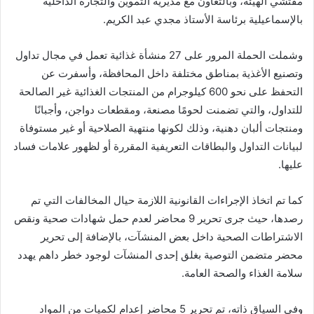
مفتشي الهيئة، وبالتعاون مع مديرية التموين والتجارة الداخلية
بالإسماعيلية برئاسة الأستاذ مجدي عبد الكريم.
وشملت الحملة المرور على 27 منشأة غذائية تعمل في مجال تداول
وتصنيع الأغذية بمناطق مختلفة داخل المحافظة، وأسفرت عن
التحفظ على نحو 600 كيلوجرام من المنتجات الغذائية غير الصالحة
للتداول، والتي تضمنت لحومًا مصنعة، ومقطعات دواجن، وأجبانًا
ومنتجات ألبان دهنية، وذلك لكونها منتهية الصلاحية أو غير مستوفاة
لبيانات التداول والبطاقات التعريفية المقررة أو لظهور علامات فساد
عليها.
كما تم اتخاذ الإجراءات القانونية اللازمة حيال المخالفات التي تم
رصدها، حيث جرى تحرير 9 محاضر لعدم حمل شهادات صحية ونقص
الاشتراطات الصحية داخل بعض المنشآت، بالإضافة إلى تحرير
محضر متضمن التوصية بغلق إحدى المنشآت لوجود خطر داهم يهدد
سلامة الغذاء والصحة العامة.
وفي السياق ذاته، تم تحرير 5 محاضر إعدام لكميات من المواد