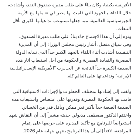
الأفريقية بكينيا، وكان بناءً على طلب مديرة صندوق النقد، وأشادت،
خلال اللقاء، بالجهود التي قامت بها مصر في تعاملها مع الأزمة
الجيوسياسية العالمية، مما جعلها تستوعب تداعياتها الكبرى بأقل
التبعات.
ونوه إلى أن هذا الاجتماع جاء بناءً على طلب مديرة الصندوق.
وفي سياق متصل، أشار رئيس مجلس الوزراء إلى أن المديرة
التنفيذية أشادت أثناء اللقاء بالجهد الكبير جداً الذي تبذله الدولة
المصرية والقيادة المصرية والحكومة من أجل استيعاب آثار هذه
الصدمة الكبيرة جداً الناتجة عن الحـ ـرب “الأمريكية الإسـ ـرائيلـ ـية-
الإيرانية” وتداعياتها على العالم كله.
ولفت إلى إشادتها بمختلف الخطوات والإجراءات الاستباقية التي
قامت بها الحكومة المصرية وقدرتها على امتصاص واستيعاب هذه
الصدمة الصعبة جداً بأكبر قدر ممكن وبأقل قدر من الخسائر.
واختتم الدكتور مصطفى مدبولي حديثه مشيراً إلى أن النقاش شهد
استعراضاً للبرنامج مع تأكيد المديرة على حرصها على إتمام
المراجعة، لافتاً إلى أن هذا البرنامج ينتهي بنهاية عام 2026.