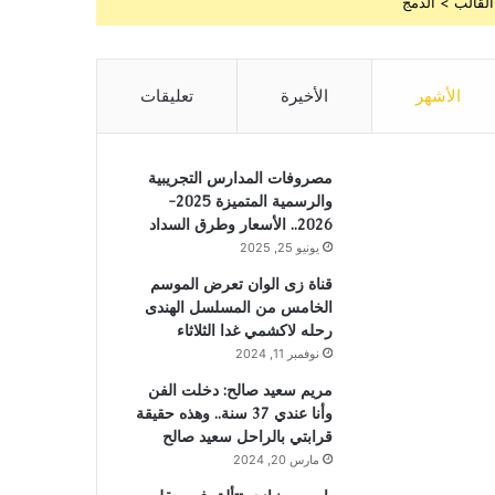
القالب > الدمج
الأشهر
الأخيرة
تعليقات
مصروفات المدارس التجريبية
والرسمية المتميزة 2025-
2026.. الأسعار وطرق السداد
يونيو 25, 2025
قناة زى الوان تعرض الموسم
الخامس من المسلسل الهندى
رحله لاكشمي غدا الثلاثاء
نوفمبر 11, 2024
مريم سعيد صالح: دخلت الفن
وأنا عندي 37 سنة.. وهذه حقيقة
قرابتي بالراحل سعيد صالح
مارس 20, 2024