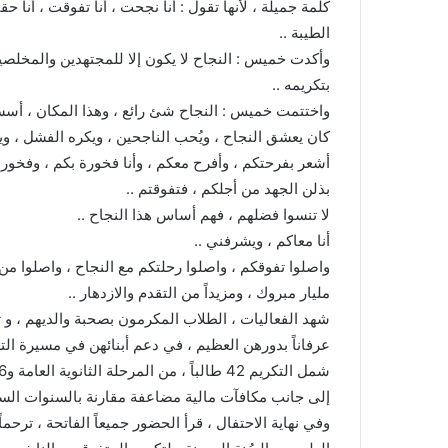
كلمة جميلة ، لأنها تقول : أنا نجحت ، أنا تفوقت ، أنا 
الطيبة ..
وأكدت خميس : النجاح لا يكون إلا للمجتهدين والمخلصين
بتكريمه ..
واختتمت خميس : النجاح شئ رائع ، وهذا المكان ، أسسه
كان يعشق النجاح ، ويُحب الناجحين ، ويكره الفشل ، وي
أشعر بفرحتكم ، وأفرح معكم ، وأنا فخورة بكم ، وفخورة أ
بذلن الجهد من أجلكم ، فتفوقتم ..
لا تنسوا فضلهم ، فهم أساس هذا النجاح ..
أنا معاكم ، ويشرفني ..
واصلوا تفوقكم ، واصلوا رحلتكم مع النجاح ، واصلوا من
مليار مبروك ، ومزيداً من التقدم والازدهار ..
شهد الفعاليات ، الطلاب المكرمون بصحبة والديهم ، و ت
عرفاناً بدورهن العظيم ، في دعم أبنائهن في مسيرة التع
إلى جانب مكافآت مالية مضاعفة مقارنة بالسنوات السا
وفي نهاية الاحتفال ، قرأ الحضور جميعاً الفاتحة ، تر