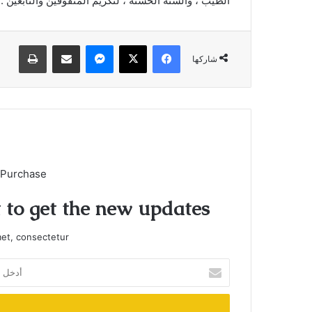
الطيب ، والسُنة الحسنة ، لتكريم المتفوقين والنابغين ..
فيسبوك
X
ماسنجر
مشاركة عبر البريد
طباعة
شاركها
 Purchase
t to get the new updates!
et, consectetur.
أدخل
بريدك
الإلكتروني