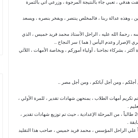
حققت هدفي ، تعبي جاء بالنتيجة المرجوة ، وزرعي أتي بالثمرة
 ، وهذه عدالة ربنا ، فالمخلص ينتصر ، ويفخر بنصره ، ويسعد
 ، رحمةُ الله عليه ، الراحل الأستاذ محمد فريد خميس ، الذي
ري الإصرار وعدم اليأس ( هما ) سر النجاح ..
كثر ، بشركاء نجاحنا ، أولياء أموركم ، وبخاصة الأمهات ، اللآئي
 أجلكم ، ومن أجل آبائكم ، ومن أجل مصر ..
م تكريم أمهات الطلاب ، بمنحهن شهادات تقدير ، للمرة الأولي ،
ليم .
شمل التكريم 42 طالباً ، من المرحلة الثانوية العامة و26 طالباً ، من المرحلة الإعدادية ، حيث تم توزيع شهادات تقدير ،
بقة .
حماً علي الراحل المؤسس ، محمد فريد خميس ، صاحب هذا التقليد