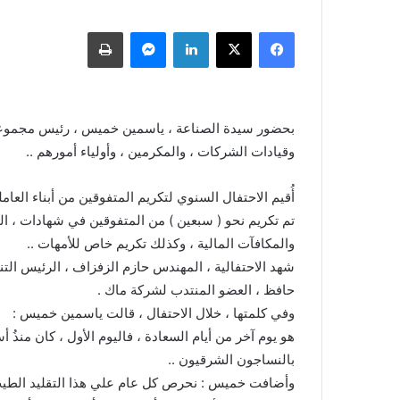
فيسبوك
X
لينكدإن
ماسنجر
طباعة
بحضور سيدة الصناعة ، ياسمين خميس ، رئيس مجموعة 
وقيادات الشركات ، والمكرمين ، وأولياء أمورهم ..
أُقيم الاحتفال السنوي لتكريم المتفوقين من أبناء العا
تم تكريم نحو ( سبعين ) من المتفوقين في شهادات ، الثان
والمكافآت المالية ، وكذلك تكريم خاص للأمهات ..
شهد الاحتفالية ، المهندس حازم الزفزاف ، الرئيس ا
حافظ ، العضو المنتدب لشركة ماك .
وفي كلمتها ، خلال الاحتفال ، قالت ياسمين خميس :
هو يوم آخر من أيام السعادة ، فاليوم الأول ، كان منذُ أس
بالنساجون الشرقيون ..
وأضافت خميس : نحرص كل عام علي هذا التقليد الطيب ،