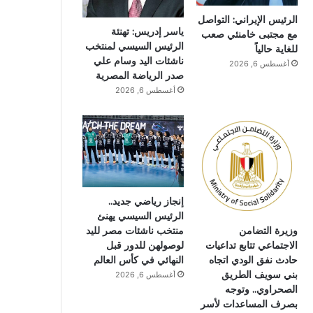
الرئيس الإيراني: التواصل
ياسر إدريس: تهنئة
مع مجتبى خامنئي صعب
الرئيس السيسي لمنتخب
للغاية حالياً
ناشئات اليد وسام علي
أغسطس 6, 2026
صدر الرياضة المصرية
أغسطس 6, 2026
إنجاز رياضي جديد..
الرئيس السيسي يهنئ
وزيرة التضامن
منتخب ناشئات مصر لليد
الاجتماعي تتابع تداعيات
لوصولهن للدور قبل
حادث نفق الودي اتجاه
النهائي في كأس العالم
بني سويف الطريق
أغسطس 6, 2026
الصحراوي.. وتوجه
بصرف المساعدات لأسر