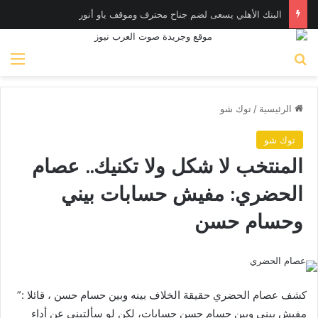
البنك الأهلي يسعى لضم جناح محترف وموقف ياو أنور
بحث عن
الق
الرئيسية
/
توك شو
توك شو
المنتخب لا شكل ولا تكنيك.. عصام
الحضري: مفيش حسابات بيني
وحسام حسن
كشف عصام الحضري حقيقة الخلاف بينه وبين حسام حسن ، قائلا :”
مفيش بيني وبين حسام حسن حسابات، لكن لو سألتيني عن أداء