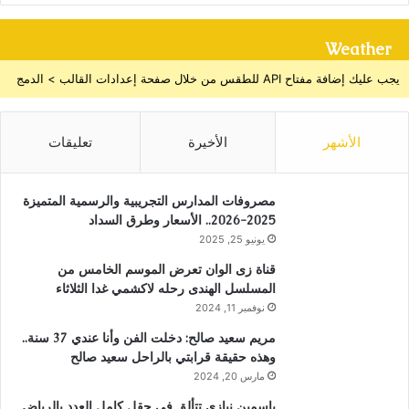
Weather
يجب عليك إضافة مفتاح API للطقس من خلال صفحة إعدادات القالب > الدمج
الأشهر
الأخيرة
تعليقات
مصروفات المدارس التجريبية والرسمية المتميزة
2025-2026.. الأسعار وطرق السداد
يونيو 25, 2025
قناة زى الوان تعرض الموسم الخامس من
المسلسل الهندى رحله لاكشمي غدا الثلاثاء
نوفمبر 11, 2024
مريم سعيد صالح: دخلت الفن وأنا عندي 37 سنة..
وهذه حقيقة قرابتي بالراحل سعيد صالح
مارس 20, 2024
ياسمين نيازي تتألق في حقل كامل العدد بالرياض