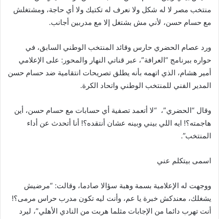
منتخب مصر لا له شكل ولا نعرف له تكتيك ولا أي حاجة، ومشتغلش
مع حسام حسن، لأني مش بشتغل إلا مع مدربين أجانب.
ورد عصام الحضري حارس وقائد المنتخب الوطني السابق، في
حواره ببرنامج “العرافة”، عبر قناتي النهار والمحور: على الإعلامي
أمير هشام، الذي اتهمه بأنه يطلق تصريحات انتقامية ضد حسام حسن
المدير الفني للمنتخب الوطني واتحاد الكرة.
وقال “الحضري”، “لا أتعمد تصفية أي حسابات مع حسام حسن، أين
هاجمته؟! ايه اللي بيني وبينه عشان أنتقده؟! أنا أتحدث عن أداء
المنتخب”.
اسمى بيتكلم عني
ووجهت له الإعلامية بسمة وهبة سؤالا صادما، وقالت: “مرضيش
يشغلك، معندكش خبرة يا عم، وأنت ليه تكون مدرب حراس مرمى؟!
أنت تهرب دائما من الإجابات مثلما هربت من النادي الأهلي”، ليرد