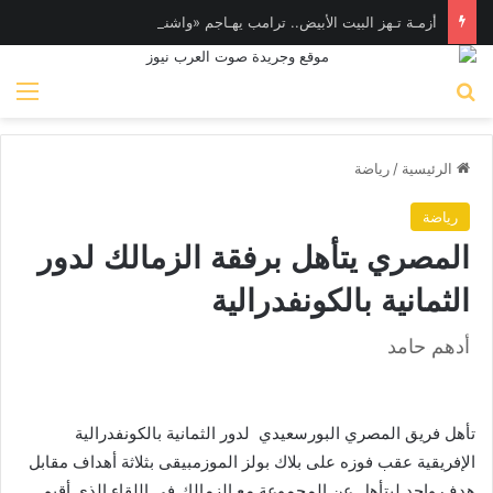
أزمـة تـهز البيت الأبيض.. ترامب يهـاجم «واشنطن بوست» بسبب وزير الدفاع
بحث عن
الق
الرئيسية
/
رياضة
رياضة
المصري يتأهل برفقة الزمالك لدور
الثمانية بالكونفدرالية
أدهم حامد
تأهل فريق المصري البورسعيدي لدور الثمانية بالكونفدرالية
الإفريقية عقب فوزه على بلاك بولز الموزمبيقى بثلاثة أهداف مقابل
هدف واحد ليتأهل عن المجموعة مع الزمالك فى اللقاء الذى أقيم