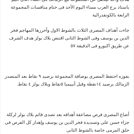
باستاد برج العرب مساء اليوم الأحد فى ختام منافسات المجموعة
الرابعة بالكونفدرالية
جاءت أهداف المصرى الثلاث بالشوط الاول وأحرزها المهاجم فخر
الدين بن يوسف وفى الشوط الثانى اقتنص بلاك بولز هدف الشرف
عن طريق اكبورو فى الدقيقة ٥٧
بفوزه احتفظ المصرى بوصافة المجموعة برصيد ٩ نقاط بعد المتصدر
الزمالك برصيد ١٤نقطة وقبل أنييمبا ٥نقاط وبلاك بولز ٤ نقاط.
أضاع المصرى فرص مضاعفة أهدافه بعد تصدى قائم بلاك بولز لركلة
جزاء حسن على وتسديدة فخر الدين بن يوسف وإهدار كل الفرص فى
حلق المرمى خاصة بالشوط الثانى