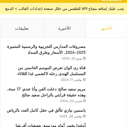
يجب عليك إضافة مفتاح API للطقس من خلال صفحة إعدادات القالب > الدمج
الأشهر
الأخيرة
تعليقات
مصروفات المدارس التجريبية والرسمية المتميزة
2025-2026.. الأسعار وطرق السداد
يونيو 25, 2025
قناة زى الوان تعرض الموسم الخامس من
المسلسل الهندى رحله لاكشمي غدا الثلاثاء
نوفمبر 11, 2024
مريم سعيد صالح: دخلت الفن وأنا عندي 37 سنة..
وهذه حقيقة قرابتي بالراحل سعيد صالح
مارس 20, 2024
ياسمين نيازي تتألق في حقل كامل العدد بالرياض
نوفمبر 26, 2025
أوغندا يخسر أمام موزمبيق بتصفيات أفريقيا