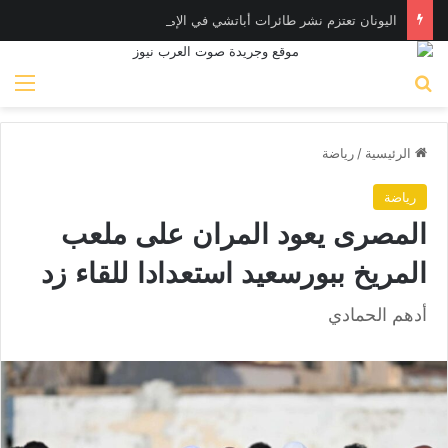
اليونان تعتزم نشر طائرات أباتشي في الإمارات لصيد المسـيّرات
بحث عن
الق
الرئيسية
/
رياضة
رياضة
المصرى يعود المران على ملعب
المريخ ببورسعيد استعدادا للقاء زد
أدهم الحمادي