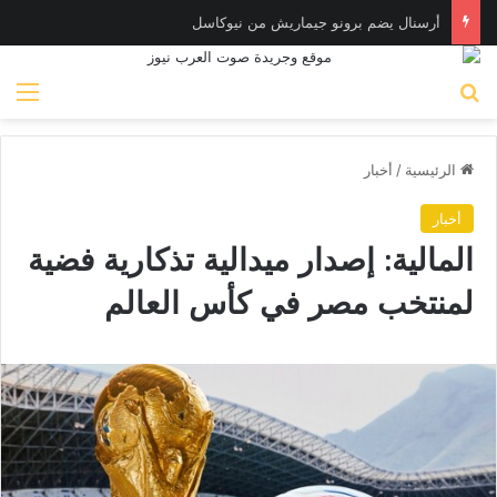
أرسنال يضم برونو جيماريش من نيوكاسل
بحث عن
الق
الرئيسية
/
أخبار
أخبار
المالية: إصدار ميدالية تذكارية فضية
لمنتخب مصر في كأس العالم