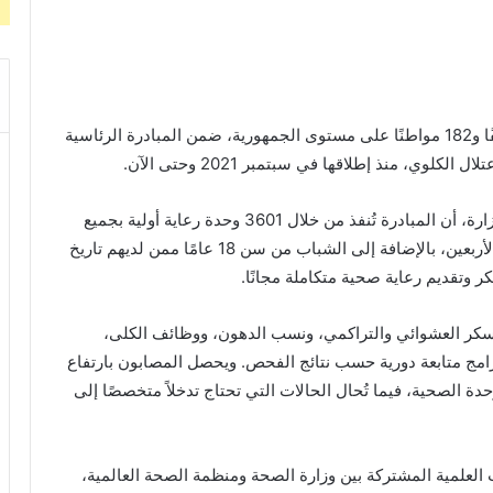
أعلنت وزارة الصحة والسكان فحص 21 مليونًا و777 ألفًا و182 مواطنًا على مستوى الجمهورية، ضمن المبادرة الرئاسية
ي، منذ إطلاقها في سبتمبر 2021 وحتى الآن.
وأوضح الدكتور حسام عبدالغفار المتحدث الرسمي للوزارة، أن المبادرة تُنفذ من خلال 3601 وحدة رعاية أولية بجميع
محافظات الجمهورية، وتستهدف المواطنين فوق سن الأربعين، بالإضافة إلى الشباب من سن 18 عامًا ممن لديهم تاريخ
 وتقديم رعاية صحية متكاملة مجانًا.
كر العشوائي والتراكمي، ونسب الدهون، ووظائف الكلى،
مج متابعة دورية حسب نتائج الفحص. ويحصل المصابون بارتفاع
 الصحية، فيما تُحال الحالات التي تحتاج تدخلاً متخصصًا إلى
 العلمية المشتركة بين وزارة الصحة ومنظمة الصحة العالمية،