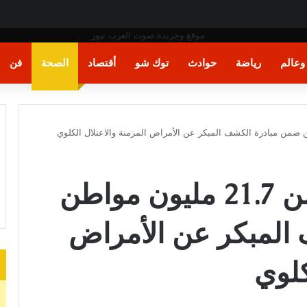
عالم
رياضة
حوادث
توك شو
أقتصاد
الصحة
فن
الصحة: فحص أكثر من 21.7 مليون مواطن
المبكر عن الأمراض
كلوي