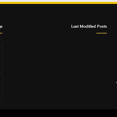
gs
Last Modified Posts
ة