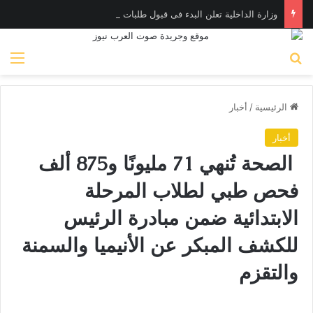
وزارة الداخلية تعلن البدء فى قبول طلبات التقدم لحج القرع إبتداءً من الأربعاء القادم .. تعرف على الاجراءات
بحث عن
الق
الرئيسية
/
أخبار
أخبار
الصحة تُنهي 71 مليونًا و875 ألف
فحص طبي لطلاب المرحلة
الابتدائية ضمن مبادرة الرئيس
للكشف المبكر عن الأنيميا والسمنة
والتقزم