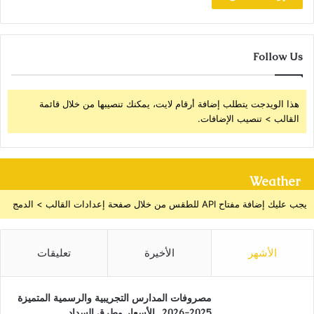
Follow Us
هذا الويدجت يتطلب إضافة أرقام لايت، يمكنك تنصيبها من خلال قائمة
القالب > تنصيب الإضافات.
Weather
يجب عليك إضافة مفتاح API للطقس من خلال صفحة إعدادات القالب > الدمج
الأشهر
الأخيرة
تعليقات
مصروفات المدارس التجريبية والرسمية المتميزة
2025-2026.. الأسعار وطرق السداد