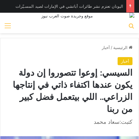
اليونان تعتزم نشر طائرات أباتشي في الإمارات لصيد المسـيّرات
بحث عن
الق
الرئيسية
/
أخبار
أخبار
السيسي: إوعوا تتصوروا إن دولة
يكون عندها اكتفاء ذاتي في إنتاجها
الزراعي.. اللي بيتعمل فضل كبير
من ربنا
كتبت:سعاد محمد