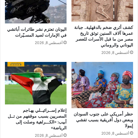
كشف أثري ضخم بالدقهلية.. جبانة
اليونان تعتزم نشر طائرات أباتشي
عمرها آلاف السنين توثق تاريخ
في الإمارات لصيد المسـيّرات
مصر من ما قبل الأسرات للعصر
أغسطس 8, 2026
اليوناني والروماني
أغسطس 8, 2026
إعلام إســرائيــلي يهـاجم
حظر أمريكي على جنوب السودان
المصريين بسبب موقفهم من تــل
وبعض دول أفريقية بسبب تفشي
أبيب: «الكـــراهية وصلت إلى
إيبولا
الرياضة»
أغسطس 8, 2026
أغسطس 8, 2026