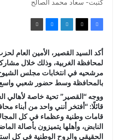
كتبت- سعاد محمد الصالح
فيسبوك
X
لينكدإن
ماسنجر
طباعة
أكد السيد القصير، الأمين العام لحزب 
لمحافظة الغربية، وذلك خلال مشارك
بالمحافظة وسط حضور شعبي واسع.
ووجه “القصير” تحية خاصة لأهالي ال
قائلًا: “أفتخر أنني واحد من أبناء مح
قامات وطنية وعظماء في كل المجالات
النابض، وأهلها يتميزون بأصالة الم
الحقيقي والروح الوطنية في كل استح