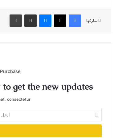
فيسبوك
X
ماسنجر
مشاركة عبر البريد
طباعة
شاركها
 Purchase
t to get the new updates!
et, consectetur.
أدخل
بريدك
الإلكتروني