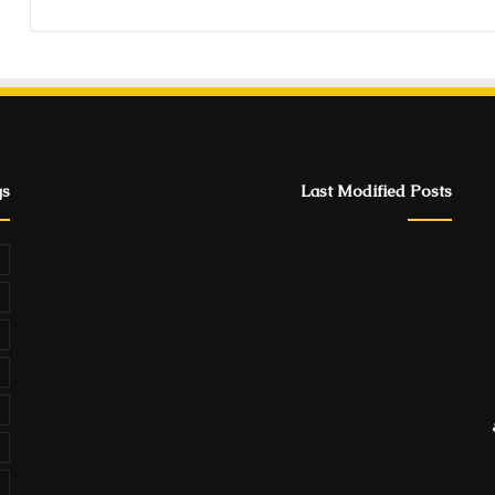
gs
Last Modified Posts
ة