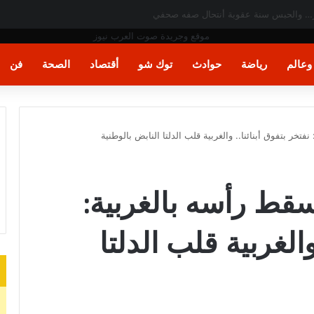
 المصرية
عالم
رياضة
حوادث
توك شو
أقتصاد
الصحة
فن
خر بتفوق أبنائنا.. والغربية قلب الدلتا النابض بالوطنية
قط رأسه بالغربية:
والغربية قلب الدلتا