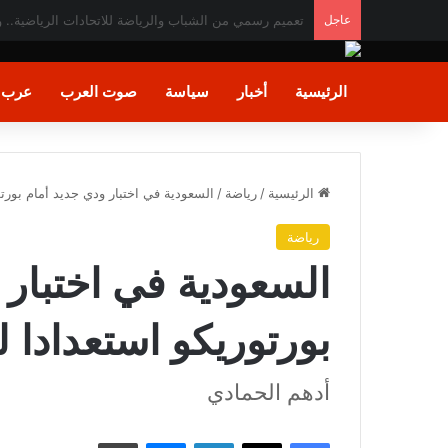
عاجل
«الصحة» تعلن فحص أكثر من 10 ملايين طفل ضمن مبادرة رئيس الجمهورية للكشف المبكر وعلاج فقدان السمع لدى حديثي الولادة
الرئيسية
أخبار
سياسة
صوت العرب
عرب و
الرئيسية
/
رياضة
/
السعودية في اختبار ودي جديد أمام بورتو
رياضة
السعودية في اختبار 
بورتوريكو استعدادا ل
أدهم الحمادي
فيسبوك
X
لينكدإن
ماسنجر
طباعة