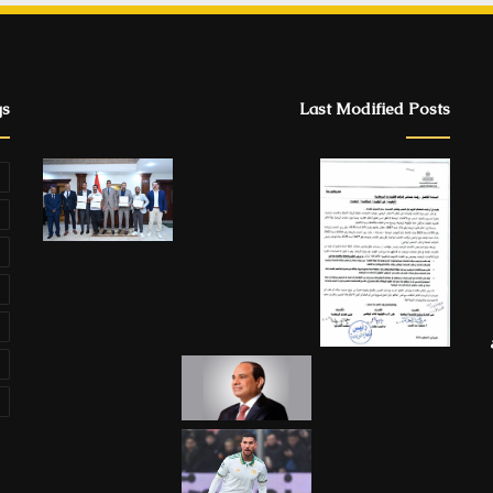
gs
Last Modified Posts
ة