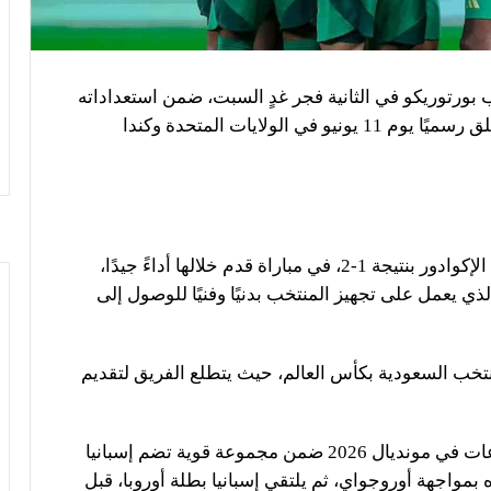
ورتوريكو في الثانية فجر غدٍ السبت، ضمن استعداداته
النهائية للمشاركة في كأس العالم 2026، التي تنطلق رسميًا يوم 11 يونيو في الولايات المتحدة وكندا
كان “الأخضر” قد بدأ مبارياته الودية بخسارة أمام الإكوادور بنتيجة 1-2، في مباراة قدم خلالها أداءً جيدًا،
 يعمل على تجهيز المنتخب بدنيًا وفنيًا للوصول إلى
نتخب السعودية بكأس العالم، حيث يتطلع الفريق لتقديم
يخوض المنتخب السعودي منافسات دور المجموعات في مونديال 2026 ضمن مجموعة قوية تضم إسبانيا
واجهة أوروجواي، ثم يلتقي إسبانيا بطلة أوروبا، قبل