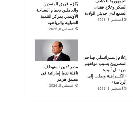
الجمهورية للكشف
يُكرّم فريق المنقذين
المبكر وعلاج فقدان
والعاملين بحمام السباحة
السمع لدى حديثي الولادة
الأولمبي بمركز التنمية
أغسطس 8, 2026
الشبابية والرياضية
أغسطس 8, 2026
إعلام إســرائيــلي يهـاجم
المصريين بسبب موقفهم
مصر تُدين استهداف
من تــل أبيب:
ناقلة نفط إماراتية في
«الكـــراهية وصلت إلى
مضيق هرمز
الرياضة»
أغسطس 8, 2026
أغسطس 8, 2026