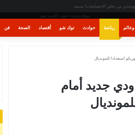
عالم
رياضة
حوادث
توك شو
أقتصاد
الصحة
فن
ريكو استعدادا للمونديال
ودي جديد أمام
لمونديال