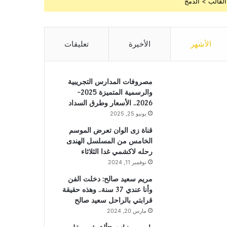
القالب > الدمج
الأشهر
الأخيرة
تعليقات
مصروفات المدارس التجريبية
والرسمية المتميزة 2025-
2026.. الأسعار وطرق السداد
يونيو 25, 2025
قناة زى الوان تعرض الموسم
الخامس من المسلسل الهندى
رحله لاكشمي غدا الثلاثاء
نوفمبر 11, 2024
مريم سعيد صالح: دخلت الفن
وأنا عندي 37 سنة.. وهذه حقيقة
قرابتي بالراحل سعيد صالح
مارس 20, 2024