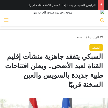
الرئيس السيسي يجدد إدانـة مصر للاعتـداءات الإيرانية على أراضي البحرين
بحث عن
الق
الرئيسية
/
الصحة
الصحة
السبكي يتفقد جاهزية منشآت إقليم
القناة لعيد الأضحى.. ويعلن افتتاحات
طبية جديدة بالسويس والعين
السخنة قريبًا