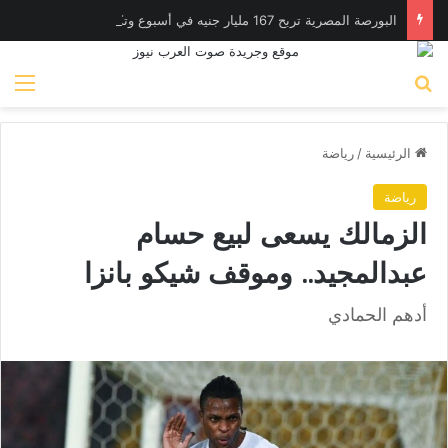
البورصة المصرية تربح 167 مليار جنيه في أسبوع وتكسر حاجز 4.1 تريليون جنيه للمرة الأولى
بحث عن
الق
الرئيسية
/
رياضة
رياضة
الزمالك يسعى لبيع حسام
عبدالمجيد.. وموقف شيكو بانزا
أدهم الحمادي