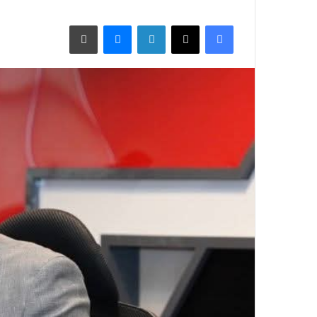
فيسبوك
X
لينكدإن
ماسنجر
طباعة