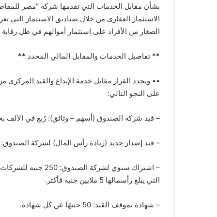
بشأن مقابل الخدمات التي تقدمها شركة “مصر للمقاص
الاستثمار العقاري من خلال صناديق الاستثمار التي تع
الصغار من الأفراد على استثمار أموالهم في ظل رقابة ك
** تفاصيل الخدمات والمقابل المالي المحدد **
•• ويحدد القرار مقابل خدمة الإيداع والقيد المركزي م
على النحو التالي:
– قيد شركة الصندوق (أسهم – وثائق): رُبع في الألف بحد أقصى 5 آلاف جنيه
– قيد إصدار جديد (زيادة رأس المال) لشركة الصندوق: رُبع في الألف بحد أقصى 5 
التي يبلغ رأسمالها 5 ملايين جنيه فأكثر.
– شهادة بموقف القيد: 50 جنيهًا عن كل شهادة.