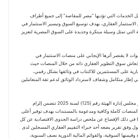
بل الخدمات التي تؤديها “مصر للمقاصة” إلى جميع أطراف
الاستثمار العقاري، بهدف توسيع السوق وتيسير الاستثمار في
ة التي تمثل وسيلة مبتكرة وجديدة على السوق المصرية لتعزيز
وات لا يقتصر أثرها الإيجابي على منصات الاستثمار في
 إنعاش سوق التطوير العقاري ذاته من خلال المنصات حيث
رية على المستثمرين للاكتتاب في وثائقها بشكل رقمي،
ي إطار متكامل وشفاف لاسترداد الوثائق لدعم ثقة المتعاملين
وأشار إلى أن ضوابط إنشاء تلك المنصات الواردة بقرار مجلس إدارة الهيئة رقم (125) لسنة 2025 تتضمن إلزام
المنصات كاملة وكافية ومدعومة بالمستندات بهدف توفير أعلى
 في ذلك الإفصاح عن ملخص دراسة الجدوى الاقتصادية عن كل
 وفق تقرير يضعه أحد خبراء التقييم العقاري المسجلين لدى
ة وقيمتها السوقية، والقوائم المالية الدورية نصف السنوية،