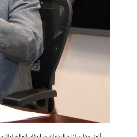
أصدر مجلس إدارة الهيئة العامة للرقابة المالية قرارً