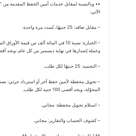
•• وبالنسبة لمقابل خدمات أمين الحفظ المقدمة من “م
الآتي:
– مقابل تعاقد: 25 جنيهًا، تُسدد مرة واحدة.
– الحيازة: نسبة 10 في المائة ألف من قيمة 
وعملة إصدارها في نهاية ديسمبر من كل عام، وبحد أقصى 100 جنيه لمحفظة العميل في كل إ
– التجميد: 25 جنيهًا لكل طلب.
– تحويل محفظة لأمين حفظ آخر أو استرداد جزئي: نصف 
المحوّلة، وبحد أقصى 100 جنيه لكل طلب.
– استلام تحويل محفظة: مجاني.
– كشوف الحساب والتقارير: مجاني.
** إطار تنظيمي مرن لتيسير الاستثمار **