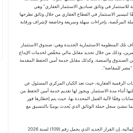
 للاستثمار في وثائق صناديق الاستثمار العقاري” وهي
قًا لتيسير الاستثمار في القطاع العقاري من خلال وثائق تطرحها
اصلة المرخّصة، بإجراءات سهلة وسريعة وخاضعة لإشراف ورقابة
اف تلك المنظومة الاستثمارية الجديدة وهي: صندوق الاستثمار
ثمرين، وذلك من خلال تحديد مقابل مالي مخفّض لخدمات الإيداع
من الصندوق والمنصة، وكذلك مقابل خدمة أمين الحفظ المقدمة
 “مصر للمقاصة”.
ات الرقمية العقارية، حيث تعد الكيان المركزي المسئول عن
ها أثناء مدة الاستثمار. ويجوز لها تقديم خدمة أمين الحفظ من
ابات وفقًا لآلية العمل المحددة بها، حيث يتم إخطارها فور
 كما تنشئ سجل حملة الوثائق الذي يُحدث يوميًا بالتنسيق مع
وقال الدكتور إسلام عزام، رئيس الهيئة العامة للرقابة المالية، إن القرار الجديد الذي يحمل رقم (109) لسنة 2026