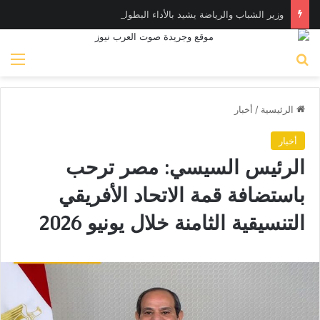
وزير الشباب والرياضة يشيد بالأداء البطولي لمنتخب ناشئات اليد في مونديال العالم
بحث عن
الق
الرئيسية
/
أخبار
أخبار
الرئيس السيسي: مصر ترحب
باستضافة قمة الاتحاد الأفريقي
التنسيقية الثامنة خلال يونيو 2026