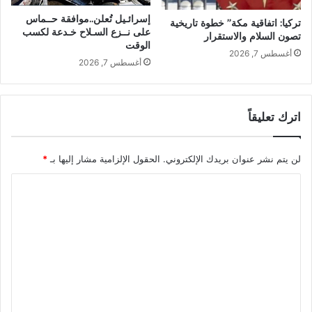
إسرائـيل تُعلن..موافقة حــماس
تركيا: اتفاقية مكة” خطوة تاريخية
على نــزع السـلاح خـدعة لكسب
تصون السلام والاستقرار
الوقت
أغسطس 7, 2026
أغسطس 7, 2026
اترك تعليقاً
لن يتم نشر عنوان بريدك الإلكتروني.
الحقول الإلزامية مشار إليها بـ
*
ا
ل
ت
ع
ل
ي
ق