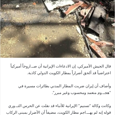
قال الجيش الأميركي، إن الادعاءات الإيرانية أن صــ.اروخاً أميركياً
اعتراضياً قد ألحق أضراراً بمطار الكويت الدولي كاذبة.
وأضاف أن إيران ضربت المطار المدني بطائرات مسيرة في
“هجــ.وم متعمد ومحسوب وغير مبرر”.
وكانت وكالة “تسنيم” الإيرانية للأنباء قد نقلت عن الحرس الثــ.وري
قوله إنه لم يهـــ.اجم مطار الكويت، مضيفاً أن الأضرار بمبنى الركاب