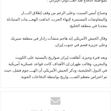
لمواصلة الدفاع ضد العـــ.دوان الإيراني”.
وصباح أمس السبت، وعلى الرغم من وقف إطلاق النـــ.ار
والمفاوضات المستمرة لإنهاء الحرب، اندلعت الهجـــ.مات المتبادلة
مجددا في منطقة الخليج.
وقال الجيش الأمريكي إنه هاجم منشآت رادار في منطقة سيريك
وعلى جزيرة قشم في جنوب إيران.
وبعد فترة وجيزة، أطلقت إيران صواريخ باليستية على الكويت
والبحرين، وقالت طهران إن الأهداف كانت قواعد عسكرية أمريكية
في الدول الخليجية، وذكر الجيش الأمريكي أن الهــــ.جوم فشل، حيث
تم اعتراض معظم الصــــ..واريخ بواسطة الدفاعات الجوية.