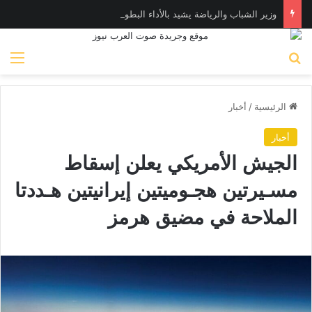
وزير الشباب والرياضة يشيد بالأداء البطولي لمنتخب ناشئات اليد في مونديال العالم
بحث عن
الق
الرئيسية
/
أخبار
أخبار
الجيش الأمريكي يعلن إسقاط
مسـيرتين هجـوميتين إيرانيتين هـددتا
الملاحة في مضيق هرمز