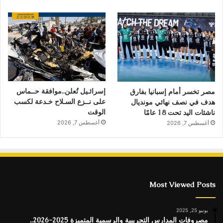
إسرائـيل تُعلن..موافقة حــماس
مصر تخسر أمام إسبانيا بفارق
على نــزع السـلاح خـدعة لكسب
هدف في نصف نهائي مونديال
الوقت
ناشئات اليد تحت 18 عامًا
أغسطس 7, 2026
أغسطس 7, 2026
Most Viewed Posts
يونيو 25, 2025
مصروفات المدارس التجريبية والرسمية المتميزة 2025-2026..