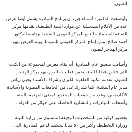
للفنون.
وأوضحت الدكتورة أسماء جبر، أن برنامج المبادرة يشمل أيضا عرض
عدد من الأفلام التسجيلية عن موارد البيئة الطبيعية، يقدمها مركز
الثقافة السينمائية التابع للمركز القومى للسينما برئاسة الدكتور
أحمد صالح، ومن إنتاج المركز القومي للسينما، ويتم العرض ببهو
مركز الهناجر للفنون .
وأضافت منسق عام المبادرة، أنه يقام معرض لمجموعة من الكتب
التى تتناول قضايا البيئة ضمن فعاليات اليوم ببهو مركز الهناجر
للفنون، تقدمه مكتبة القاهرة الكبرى بإشراف الأستاذ يحيى رياض
مدير عام المكتبة، كما يشارك عدد من الجامعات المصرية والأساتذة
الأكاديميين، وعدد من جمعيات المجتمع المدنى المهتمة بالبيئة
وأصحاب المبادرات والمشاريع الحاصلة على جوائز من الدولة .
بحضور كوكبة من الشخصيات الرفيعة المستوى من وزارة البيئة
ووزارة التخطيط، وأكثر من ٥٠ فنانا تشكيليا لدعم المبادرة، التى