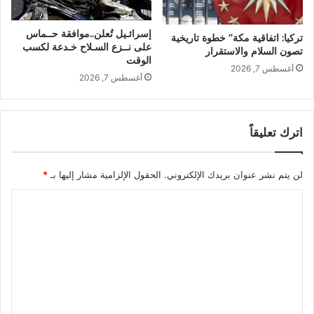
إسرائـيل تُعلن..موافقة حــماس
تركيا: اتفاقية مكة” خطوة تاريخية
على نــزع السـلاح خـدعة لكسب
تصون السلام والاستقرار
الوقت
أغسطس 7, 2026
أغسطس 7, 2026
اترك تعليقاً
لن يتم نشر عنوان بريدك الإلكتروني.
الحقول الإلزامية مشار إليها بـ
*
ا
ل
ت
ع
ل
ي