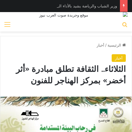
وزير الشباب والرياضة يشيد بالأداء البطولي لمنتخب ناشئات اليد في مونديال العالم
بحث عن
الق
الرئيسية
/
أخبار
أخبار
الثلاثاء.. الثقافة تطلق مبادرة «أثر
أخضر» بمركز الهناجر للفنون