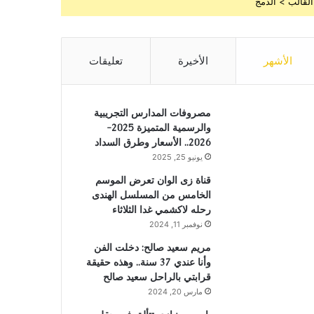
القالب > الدمج
الأشهر
الأخيرة
تعليقات
مصروفات المدارس التجريبية
والرسمية المتميزة 2025-
2026.. الأسعار وطرق السداد
يونيو 25, 2025
قناة زى الوان تعرض الموسم
الخامس من المسلسل الهندى
رحله لاكشمي غدا الثلاثاء
نوفمبر 11, 2024
مريم سعيد صالح: دخلت الفن
وأنا عندي 37 سنة.. وهذه حقيقة
قرابتي بالراحل سعيد صالح
مارس 20, 2024