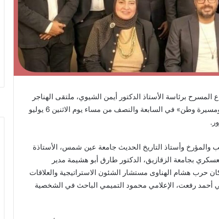
 المسرح برئاسة الأستاذ الدكتور أيمن الشيوي، ملتقى الهناجر
الثقافي تحت عنوان «23 يوليو و30 يونيو إرادة شعب ومسيرة وطن» في السابعة والنصف من مساء يوم الاثنين 6 يوليو
ر.
ب والمؤرخ وأستاذ التاريخ الحديث جامعة عين شمس، الأستاذة
عسكري بجامعة الزقازيق، الدكتور طارق أبو هشيمة مدير
أركان حرب هشام الهناوى مستشار الشئون الاستراتيجية والعلاقات
في أحمد رفعت، الإعلامي محمود التميمي الباحث في الشخصية