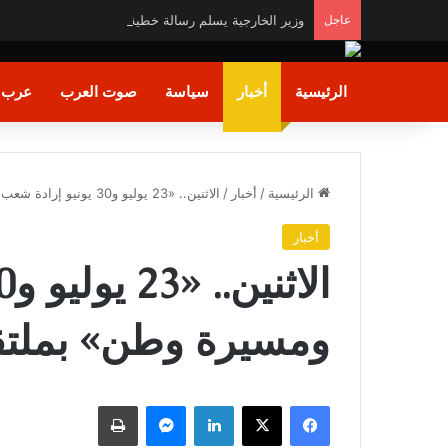
عاجل
وزير الخارجية يسلم رسالة خطية من السيد رئيس الجمه
الرئيسية
أخبار
سياسة
صوت العرب
عرب و
الرئيسية
/
أخبار
/
الاثنين.. «23 يوليو و30 يونيو إرادة شعب ومسيرة وطن» بملتقى الهناجر الثقافي
أخبار
ومسيرة وطن» بملتقى
فيسبوك
X
لينكدإن
ماسنجر
طباعة