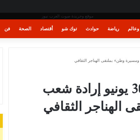
ورية إلى الرئيس التشادي
عالم
رياضة
حوادث
توك شو
أقتصاد
الصحة
فن
الاثنين.. «23 يوليو و30 يونيو إرادة شعب
 الهناجر الثقافي