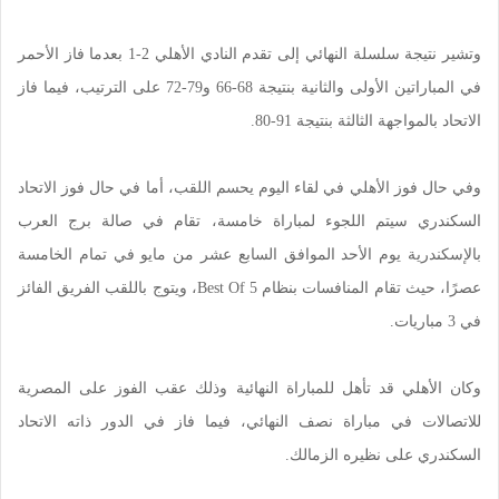
وتشير نتيجة سلسلة النهائي إلى تقدم النادي الأهلي 2-1 بعدما فاز الأحمر
في المباراتين الأولى والثانية بنتيجة 68-66 و79-72 على الترتيب، فيما فاز
الاتحاد بالمواجهة الثالثة بنتيجة 91-80.
وفي حال فوز الأهلي في لقاء اليوم يحسم اللقب، أما في حال فوز الاتحاد
السكندري سيتم اللجوء لمباراة خامسة، تقام في صالة برج العرب
بالإسكندرية يوم الأحد الموافق السابع عشر من مايو في تمام الخامسة
عصرًا، حيث تقام المنافسات بنظام Best Of 5، ويتوج باللقب الفريق الفائز
في 3 مباريات.
وكان الأهلي قد تأهل للمباراة النهائية وذلك عقب الفوز على المصرية
للاتصالات في مباراة نصف النهائي، فيما فاز في الدور ذاته الاتحاد
السكندري على نظيره الزمالك.