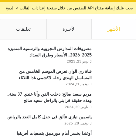
يجب عليك إضافة مفتاح API للطقس من خلال صفحة إعدادات القالب > الدمج
الأشهر
الأخيرة
تعليقات
مصروفات المدارس التجريبية والرسمية المتميزة
2025-2026.. الأسعار وطرق السداد
يونيو 25, 2025
قناة زى الوان تعرض الموسم الخامس من
المسلسل الهندى رحله لاكشمي غدا الثلاثاء
نوفمبر 11, 2024
مريم سعيد صالح: دخلت الفن وأنا عندي 37 سنة..
وهذه حقيقة قرابتي بالراحل سعيد صالح
مارس 20, 2024
ياسمين نيازي تتألق في حقل كامل العدد بالرياض
نوفمبر 26, 2025
أوغندا يخسر أمام موزمبيق بتصفيات أفريقيا