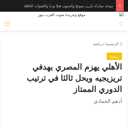
موعد مباراة بايرن ميونخ وأستون فيلا وديا والقنوات الناقلة
بحث عن
الق
الرئيسية
/
رياضة
رياضة
الأهلي يهزم المصري بهدفي
تريزيجيه ويحل ثالثا في ترتيب
الدوري الممتاز
أدهم الحمادي