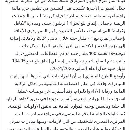
فيما أشار طرح الجهاز المركزي للمحاسبات إلى أن التجربة المصرية
خلال السنوات الأخيرة عكست هذا التنسيق في تطبيق حزم مالية
واجتماعية شاملة، تضمنت مبادرة “حياة كريمة” لتنمية التجمعات
الريفية بإجمالي إنفاق بلغ نحو 1.4 تريليون جنيه، ومبادرة “تكافل
وكرامة” التي استهدفت الأسر الفقيرة وكبار السن وذوي الإعاقة
بإجمالي إنفاق بلغ 41 مليار جنيه خلال عامي 2024 و2025، إضافة
إلى حزمة التحفيز الاقتصادي التي أطلقتها الدولة خلال جائحة
كوفيد-19 بقيمة 100 مليار جنيه لدعم القطاعات المتضررة، إلى
جانب دعم السلع التموينية والخبز بإجمالي إنفاق بلغ نحو 134.15
مليار جنيه خلال العام المالي 2024/2025.
وأوضح الطرح المصري إلى أن المراجعات التي أجراها الجهاز لهذه
المبادرات جاءت في إطار اختصاصاته القانونية من خلال الرقابة
المالية ورقابة الأداء والالتزام، وقد أسفرت عن توصيات عملية
استجابت لها الجهات المعنية، وأسهم تنفيذها في تعزيز كفاءة الرقابة
الداخلية وتحسين توجيه الموارد العامة بما يحقق الأولويات الوطنية.
كما تناولت الجلسة التجربة المصرية في مراجعة مبادرات البنك
المركزي المصري للتخفيف من آثار الأزمات، ومنها مبادرات تمويل
الشركات والمنشآت الصغيرة والمتوسطة والقطاعات المتضررة من