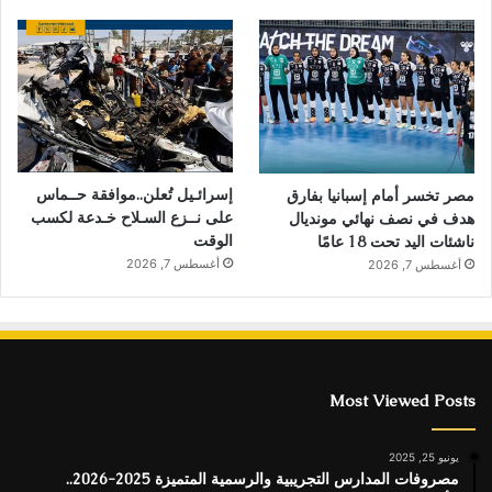
إسرائـيل تُعلن..موافقة حــماس
مصر تخسر أمام إسبانيا بفارق
على نــزع السـلاح خـدعة لكسب
هدف في نصف نهائي مونديال
الوقت
ناشئات اليد تحت 18 عامًا
أغسطس 7, 2026
أغسطس 7, 2026
Most Viewed Posts
يونيو 25, 2025
مصروفات المدارس التجريبية والرسمية المتميزة 2025-2026..