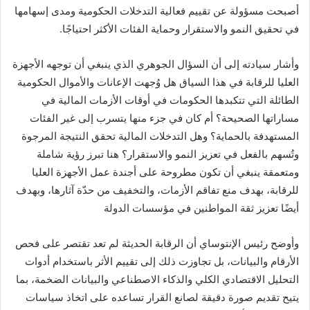
أصبحت مسؤولة عن تقييم فعالية التدخلات الحكومية ومدى إسهامها
في تحقيق النمو والاستقرار وحماية الفئات الأكثر احتياجًا.
وأشار سيادته إلى أن السؤال الجوهري الذي ينبغي أن توجهه الأجهزة
العليا للرقابة في هذا السياق هل وُجهت الإعانات والأموال الحكومية
الطائلة التي تتكبدها الحكومات في أوقات الأزمات المالية في
مساراتها الصحيحة؟ أم كان في جزء منها يتسرب إلى غير الفئات
المستهدفة بالحماية؟ وهل التدخلات المالية تحقق النتيجة المرجوة
وتُسهم بالفعل في تعزيز النمو والاستقرار؟ هنا تبرز رؤية شاملة
ومتعمقة ينبغي أن تكون مطروحة على أجندة عمل الأجهزة العليا
للرقابة، بهدف منع تفاقم الأزمات، والتخفيف من حدّة آثارها، وبهدف
أيضًا تعزيز ثقة المواطنين في مؤسسات الدولة
وأوضح رئيس الإنتوساي أن الرقابة الحديثة لم تعد تقتصر على فحص
الأرقام والبيانات، بل تجاوزت ذلك إلى تقييم الأثر باستخدام أدوات
التحليل الاقتصادي الكلي والذكاء الاصطناعي والبيانات الضخمة، بما
يتيح تقديم صورة دقيقة لصانع القرار تساعده على اتخاذ سياسات