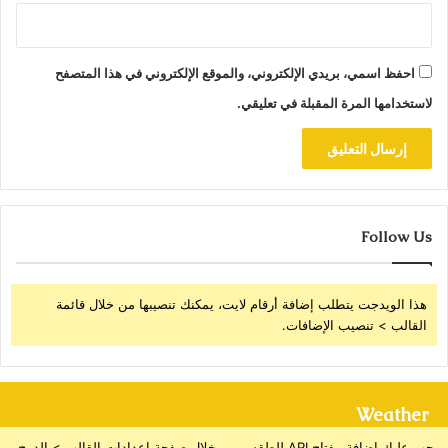
احفظ اسمي، بريدي الإلكتروني، والموقع الإلكتروني في هذا المتصفح
لاستخدامها المرة المقبلة في تعليقي.
Follow Us
هذا الويدجت يتطلب إضافة أرقام لايت، يمكنك تنصيبها من خلال قائمة
القالب > تنصيب الإضافات.
Weather
يجب عليك إضافة مفتاح API للطقس من خلال صفحة إعدادات القالب > الدمج