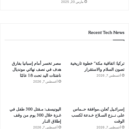
مارس 20, 2025
Recent Tech News
تركيا: اتفاقية مكة” خطوة تاريخية
مصر تخسر أمام إسبانيا بفارق
تصون السلام والاستقرار
هدف في نصف نهائي مونديال
ناشئات اليد تحت 18 عامًا
أغسطس 7, 2026
أغسطس 7, 2026
إسرائـيل تُعلن..موافقة حــماس
اليونيسف: مـقتل 300 طفل في
على نــزع السـلاح خـدعة لكسب
غـزة خلال 300 يوم من وقف
الوقت
إطلاق النـار
أغسطس 7, 2026
أغسطس 7, 2026