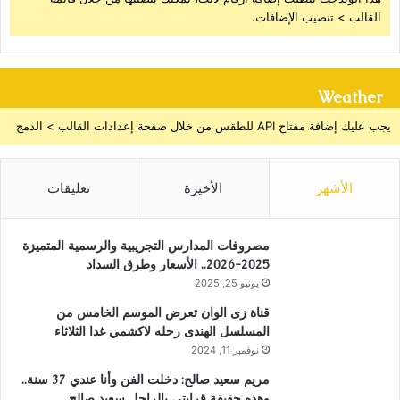
القالب > تنصيب الإضافات.
Weather
يجب عليك إضافة مفتاح API للطقس من خلال صفحة إعدادات القالب > الدمج
الأشهر
الأخيرة
تعليقات
مصروفات المدارس التجريبية والرسمية المتميزة
2025-2026.. الأسعار وطرق السداد
يونيو 25, 2025
قناة زى الوان تعرض الموسم الخامس من
المسلسل الهندى رحله لاكشمي غدا الثلاثاء
نوفمبر 11, 2024
مريم سعيد صالح: دخلت الفن وأنا عندي 37 سنة..
وهذه حقيقة قرابتي بالراحل سعيد صالح