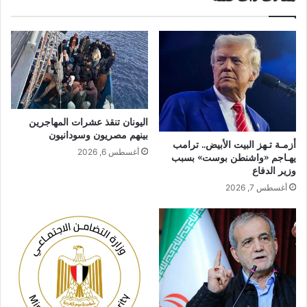
اليونان تنقذ عشرات المهاجرين
بينهم مصريون وسودانيون
أزمـة تـهز البيت الأبيض.. ترامب
أغسطس 6, 2026
يهـاجم «واشنطن بوست» بسبب
وزير الدفاع
أغسطس 7, 2026