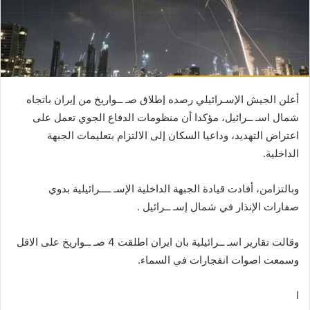
أعلن الجيش الإسـرائيلي رصده إطلاق صـ ــواريخ من إيران باتجاه
شمال اسـ ــرائيل، مؤكدا أن منظومات الدفاع الجوي تعمل على
اعتراض التهديد، وداعيا السكان إلى الالتزام بتعليمات الجبهة
الداخلية.
وبالتزامن، أفادت قيادة الجبهة الداخلية الإسـ ــــرائيلية بدوي
صفارات الإنذار في شمال إسـ ــرائيل .
وقالت تقارير اسـ ــرائيلية بان ايران اطلقت 4 صـ ــواريخ على الاقل
وسمعت اصوات انفجارات في السماء.
ا