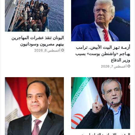
اليونان تنقذ عشرات المهاجرين
بينهم مصريون وسودانيون
أزمـة تـهز البيت الأبيض.. ترامب
أغسطس 6, 2026
يهـاجم «واشنطن بوست» بسبب
وزير الدفاع
أغسطس 7, 2026