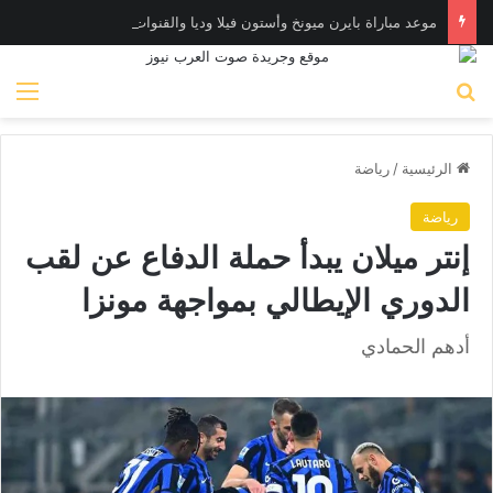
موعد مباراة بايرن ميونخ وأستون فيلا وديا والقنوات الناقلة
بحث عن
الق
الرئيسية
/
رياضة
رياضة
إنتر ميلان يبدأ حملة الدفاع عن لقب
الدوري الإيطالي بمواجهة مونزا
أدهم الحمادي