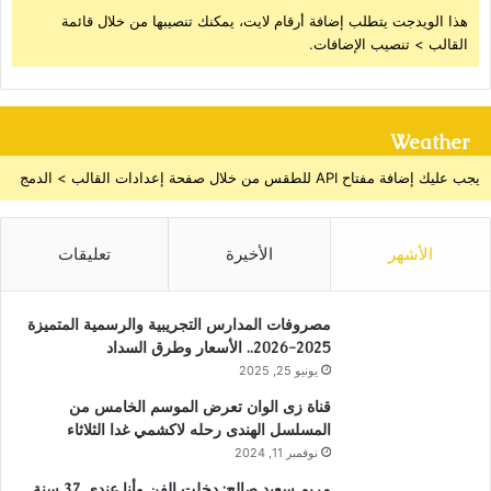
هذا الويدجت يتطلب إضافة أرقام لايت، يمكنك تنصيبها من خلال قائمة
القالب > تنصيب الإضافات.
Weather
يجب عليك إضافة مفتاح API للطقس من خلال صفحة إعدادات القالب > الدمج
الأشهر
الأخيرة
تعليقات
مصروفات المدارس التجريبية والرسمية المتميزة
2025-2026.. الأسعار وطرق السداد
يونيو 25, 2025
قناة زى الوان تعرض الموسم الخامس من
المسلسل الهندى رحله لاكشمي غدا الثلاثاء
نوفمبر 11, 2024
مريم سعيد صالح: دخلت الفن وأنا عندي 37 سنة..