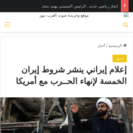
إنجاز رياضي جديد.. الرئيس السيسي يهنئ منتخب ناشئات مصر لليد لوصولهن للدور قبل النهائي في كأس العالم
بحث عن
الق
الرئيسية
/
أخبار
أخبار
إعلام إيراني ينشر شروط إيران
الخمسة لإنهاء الحــرب مع أمريكا