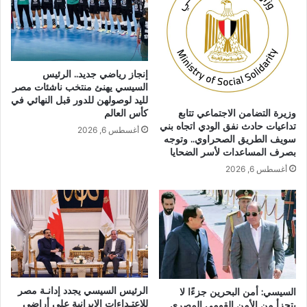
إنجاز رياضي جديد.. الرئيس
السيسي يهنئ منتخب ناشئات مصر
لليد لوصولهن للدور قبل النهائي في
كأس العالم
وزيرة التضامن الاجتماعي تتابع
تداعيات حادث نفق الودي اتجاه بني
أغسطس 6, 2026
سويف الطريق الصحراوي.. وتوجه
بصرف المساعدات لأسر الضحايا
أغسطس 6, 2026
الرئيس السيسي يجدد إدانـة مصر
السيسي: أمن البحرين جزءًا لا
للاعتـداءات الإيرانية على أراضي
يتجزأ من الأمن القومي المصري