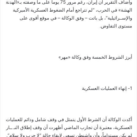
وأضاف التقرير أن إيران، رغم مرور 75 يوماً على ما وصفته بـ«الهدنة
الهشة» في الحرب، “لم تتراجع أمام الضغوط العسكرية الأميركية
والإســرائيلية”، بل باتت – وفق الوكالة – في موقع أقوى على
مستوى التفاوض.
أبرز الشروط الخمسة وفق وكالة «مهر»
1- إنهاء العمليات العسكرية
أكدت الوكالة أن الشرط الأول يتمثل في وقف شامل ودائم للعمليات
العسكرية، معتبرة أن تجارب الماضي أظهرت أن وقف إطلاق النـ ــار
لم يكن مستداماً، وأن واشنطن تسعى لإبقاء حالة “لا حرب ولا سلام”.