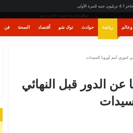
بب تفشي إيبولا
عالم
رياضة
حوادث
توك شو
أقتصاد
الصحة
فن
ئي لدوري أمم أوروبا للسيدات
 عن الدور قبل النهائي
لسيدات