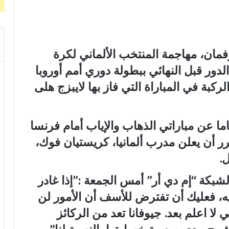
مان، مهاجمة المنتخب الألماني لكرة
ور قبل النهائي ببطولة دوري أمم أوروبا
كبة في المباراة التي فاز بها لايبزج هلى
ب اللاعبة البالغة من العمر 27 عاما عن مباراتي الذهاب والإياب أمام فرنسا
ن المقرر أن يعلن مدرب ألمانيا، كريستيان فوك،
ل.
شبكة “إم دي أر” أمس الجمعة :”إذا غادر
، فعليك أن تفترض للأسف أن الأمور لن
ي لا اعلم بعد. جيوفانا تعد من الركائز