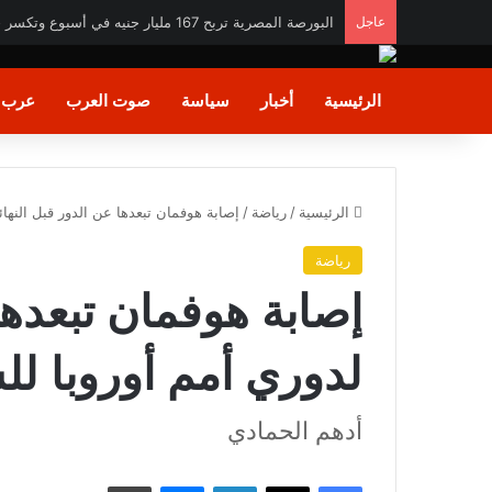
عاجل
حظر أمريكي على جنوب السودان وبعض دول أفريقية بس
الرئيسية
أخبار
سياسة
صوت العرب
عرب و
الرئيسية
/
رياضة
/
إصابة هوفمان تبعدها عن الدور قبل النها
رياضة
إصابة هوفمان تبعدها
لدوري أمم أوروبا ل
أدهم الحمادي
فيسبوك
X
لينكدإن
ماسنجر
طباعة