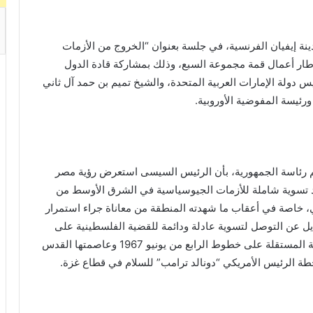
نة إيفيان الفرنسية، في جلسة بعنوان “الخروج من الأزمات
ار أعمال قمة مجموعة السبع، وذلك بمشاركة قادة الدول
س دولة الإمارات العربية المتحدة، والشيخ تميم بن حمد آل ثاني
رئيسة المفوضية الأوروبية.
رئاسة الجمهورية، بأن الرئيس السيسى استعرض رؤية مصر
جاد تسوية شاملة للأزمات الجيوسياسية في الشرق الأوسط من
، خاصة في أعقاب ما شهدته المنطقة من معاناة جراء استمرار
يل عن التوصل لتسوية عادلة ودائمة للقضية الفلسطينية على
أساس حل الدولتين، بما يضمن إقامة الدولة الفلسطينية المستقلة على خطوط الرابع من يونيو 1967 وعاصمتها القدس
طة الرئيس الأمريكي “دونالد ترامب” للسلام في قطاع غزة.