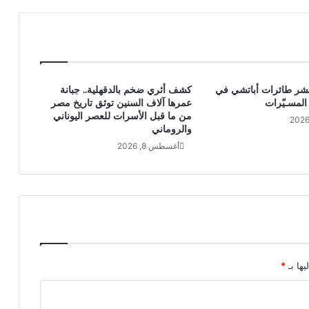
 نشر طائرات أباتشي في
كشف أثري ضخم بالدقهلية.. جبانة
المسـيّرات
عمرها آلاف السنين توثق تاريخ مصر
من ما قبل الأسرات للعصر اليوناني
والروماني
أغسطس 8, 2026
يها بـ
*