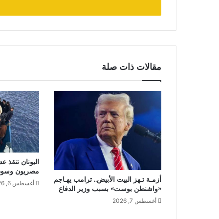
مقالات ذات صلة
اليونان تنقذ ع
مصريون وسودا
أزمـة تـهز البيت الأبيض.. ترامب يهـاجم
أغسطس 6, 2026
«واشنطن بوست» بسبب وزير الدفاع
أغسطس 7, 2026