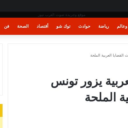
ن
عالم
رياضة
حوادث
توك شو
أقتصاد
الصحة
فن
 القضايا العربية الملحة
عربية يزور تونس
ة الملحة