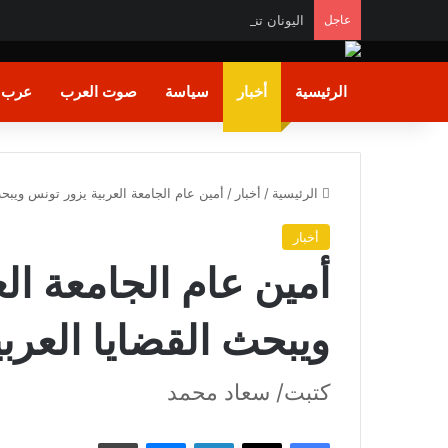
عاجل
اليونان تنقذ عشرات المهاجرين بينهم مصريون وسودانيو
الرئيسية
أخبار
سياسة
صوت العرب
عرب و
الرئيسية
/
أخبار
/
أمين عام الجامعة العربية يزور تونس ويبحث
أخبار
أمين عام الجامعة ال
ويبحث القضايا العربي
كتبت/ سعاد محمد
فيسبوك
X
لينكدإن
ماسنجر
طباعة