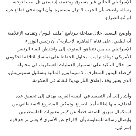
الإسرائيلي الحالي غير مسبوق ومتعمد، إذ تسعى تل أبيب لتوجيه
رسالة واضحة بأن الحرب لا تزال مستمرة، وأن الهدنة في قطاع غزة
لم تُنهِ الصراع.
وأوضح السعيد، خلال مداخلة ببرنامج “ملف اليوم”، وتقدمه الإعلامية
آية لطفي، على قناة “القاهرة الإخبارية”، أن رئيس الوزراء
الإسرائيلي بنيامين نتنياهو، المتوجه إلى واشنطن للقاء الرئيس
الأمريكي دونالد ترامب، يحاول الحفاظ على تماسك ائتلافه الحكومي
من خلال التأكيد على استمرار العمليات العسكرية، في محاولة
لإرضاء اليمين المتطرف، لا سيما وزير المالية بتسلئيل سموتريتش،
الذي يعتبر وقف إطلاق النار تهديدًا لبقائه في الحكومة.
وأشار إلى أن التصعيد في الضفة الغربية يهدف إلى تحقيق عدة
أهداف، منها إطالة أمد الصراع، وتمكين المشروع الاستيطاني من
استكمال تمزيق الضفة، فضلًا عن كسر معنويات الفلسطينيين
وإيصال رسالة للمقاومة بأن الإفراج عن الأسرى لا يعني تراجع قوة
إسرائيل.