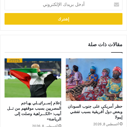
أدخل
بريدك
الإلكتروني
مقالات ذات صلة
إعلام إســرائيــلي يهـاجم
حظر أمريكي على جنوب السودان
المصريين بسبب موقفهم من تــل
وبعض دول أفريقية بسبب تفشي
أبيب: «الكـــراهية وصلت إلى
إيبولا
الرياضة»
أغسطس 8, 2026
أغسطس 8, 2026