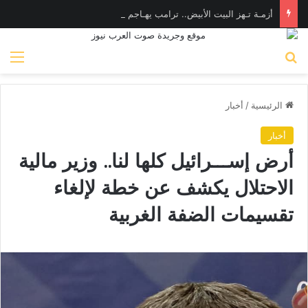
أزمـة تـهز البيت الأبيض.. ترامب يهـاجم «واشنطن بوست» بسبب وزير الدفاع
بحث عن
الق
الرئيسية
/
أخبار
أخبار
أرض إســـرائيل كلها لنا.. وزير مالية
الاحتلال يكشف عن خطة لإلغاء
تقسيمات الضفة الغربية