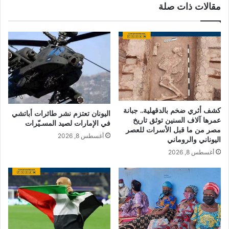
مقالات ذات صلة
كشف أثري ضخم بالدقهلية.. جبانة
اليونان تعتزم نشر طائرات أباتشي
عمرها آلاف السنين توثق تاريخ
في الإمارات لصيد المسـيّرات
مصر من ما قبل الأسرات للعصر
أغسطس 8, 2026
اليوناني والروماني
أغسطس 8, 2026