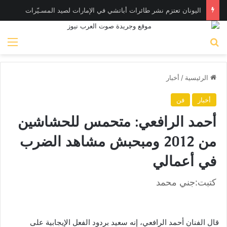
اليونان تعتزم نشر طائرات أباتشي في الإمارات لصيد المسـيّرات
بحث عن
الق
الرئيسية
/
أخبار
أخبار
فن
أحمد الرافعي: متحمس للحشاشين
من 2012 ومبحبش مشاهد الضرب
في أعمالي
كتبت:جني محمد
قال الفنان أحمد الرافعي، إنه سعيد بردود الفعل الإيجابية على