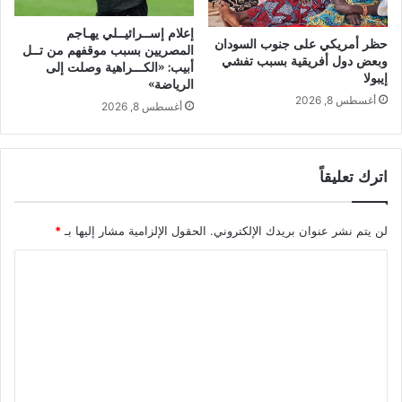
إعلام إســرائيــلي يهـاجم
حظر أمريكي على جنوب السودان
المصريين بسبب موقفهم من تــل
وبعض دول أفريقية بسبب تفشي
أبيب: «الكـــراهية وصلت إلى
إيبولا
الرياضة»
أغسطس 8, 2026
أغسطس 8, 2026
اترك تعليقاً
لن يتم نشر عنوان بريدك الإلكتروني.
الحقول الإلزامية مشار إليها بـ
*
ا
ل
ت
ع
ل
ي