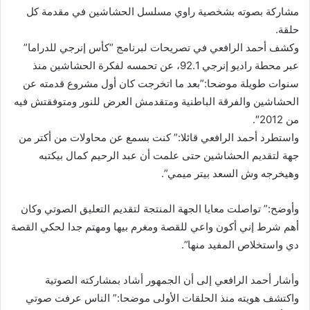
مشاركة بصوته بشخصية راوي مسلسل الحشاشين في مقدمة كل
حلقة.
وكشف أحمد الرافعي في تصريحات لبرنامج “كأس إنرجي للدراما”
عبر محطة راديو إنرجي 92.1، عن تحمسه لفكرة الحشاشين منذ
سنوات طويلة موضحا:”بعد ما اتخرجت كان أول مشروع قدمته عن
الحشاشين والفرقة الباطنية ومتقدمش العرض للنور ومتوفقتش فيه
من 2012″.
واستطرد أحمد الرافعي قائلا:” كنت بسمع عن محاولات من أكتر من
جهة لتقديم الحشاشين حتى علمت أن عبد الرحيم كمال بيكتبه
وهيخرجه وش السعد بيتر ميمي”.
وأوضح:” تواصلت معايا الجهة المنتجة لتقديم التعليق الصوتي وكان
أهم شرط إني أكون واعي للقصة ومغرم بيها ومهتم جدا لحكي القصة
دي واستخلاص المفيد منها”.
وأشار أحمد الرافعي إلى أن الجمهور أشاد بمشاركته الصوتية
واكتشف هويته منذ الحلقات الأولى موضحا:” الناس عرفت صوتي