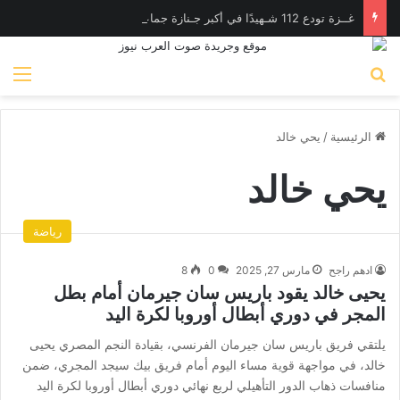
غــزة تودع 112 شـهيدًا في أكبر جـنازة جماعية منذ بدء الحـرب
بحث عن
الق
الرئيسية
/
يحي خالد
يحي خالد
رياضة
ادهم راجح
مارس 27, 2025
0
8
يحيى خالد يقود باريس سان جيرمان أمام بطل
المجر في دوري أبطال أوروبا لكرة اليد
يلتقي فريق باريس سان جيرمان الفرنسي، بقيادة النجم المصري يحيى
خالد، في مواجهة قوية مساء اليوم أمام فريق بيك سيجد المجري، ضمن
منافسات ذهاب الدور التأهيلي لربع نهائي دوري أبطال أوروبا لكرة اليد