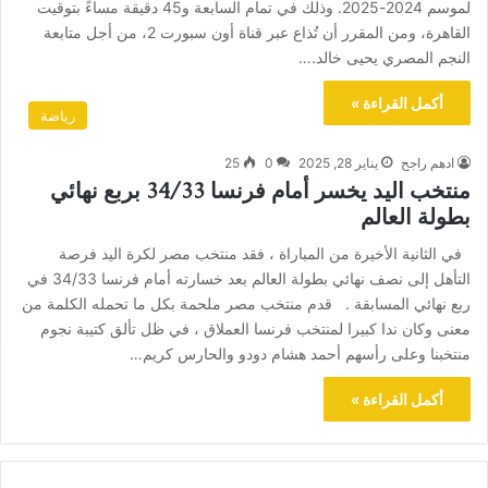
لموسم 2024-2025. وذلك في تمام السابعة و45 دقيقة مساءً بتوقيت
القاهرة، ومن المقرر أن تُذاع عبر قناة أون سبورت 2، من أجل متابعة
النجم المصري يحيى خالد.…
أكمل القراءة »
رياضة
ادهم راجح
يناير 28, 2025
0
25
منتخب اليد يخسر أمام فرنسا 34/33 بربع نهائي
بطولة العالم
في الثانية الأخيرة من المباراة ، فقد منتخب مصر لكرة اليد فرصة
التأهل إلى نصف نهائي بطولة العالم بعد خسارته أمام فرنسا 34/33 في
ربع نهائي المسابقة . قدم منتخب مصر ملحمة بكل ما تحمله الكلمة من
معنى وكان ندا كبيرا لمنتخب فرنسا العملاق ، في ظل تألق كتيبة نجوم
منتخبنا وعلى رأسهم أحمد هشام دودو والحارس كريم…
أكمل القراءة »