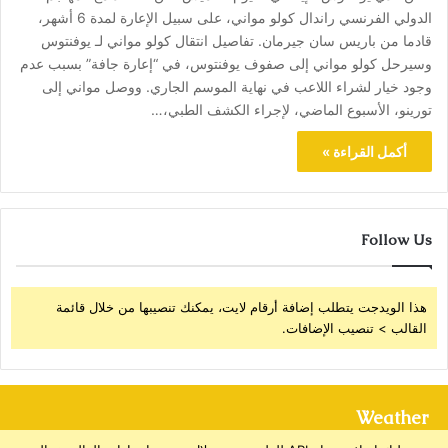
الدولي الفرنسي راندال كولو مواني، على سبيل الإعارة لمدة 6 أشهر،
قادما من باريس سان جيرمان. تفاصيل انتقال كولو مواني لـ يوفنتوس
وسيرحل كولو مواني إلى صفوف يوفنتوس، في “إعارة جافة” بسبب عدم
وجود خيار لشراء اللاعب في نهاية الموسم الجاري. ووصل مواني إلى
تورينو، الأسبوع الماضي، لإجراء الكشف الطبي،…
أكمل القراءة »
Follow Us
هذا الويدجت يتطلب إضافة أرقام لايت، يمكنك تنصيبها من خلال قائمة
القالب > تنصيب الإضافات.
Weather