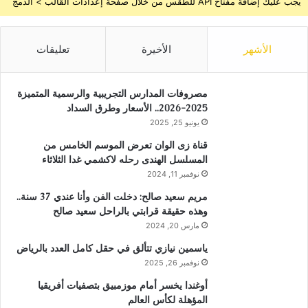
يجب عليك إضافة مفتاح API للطقس من خلال صفحة إعدادات القالب > الدمج
الأشهر
الأخيرة
تعليقات
مصروفات المدارس التجريبية والرسمية المتميزة
2025-2026.. الأسعار وطرق السداد
يونيو 25, 2025
قناة زى الوان تعرض الموسم الخامس من
المسلسل الهندى رحله لاكشمي غدا الثلاثاء
نوفمبر 11, 2024
مريم سعيد صالح: دخلت الفن وأنا عندي 37 سنة..
وهذه حقيقة قرابتي بالراحل سعيد صالح
مارس 20, 2024
ياسمين نيازي تتألق في حقل كامل العدد بالرياض
نوفمبر 26, 2025
أوغندا يخسر أمام موزمبيق بتصفيات أفريقيا
المؤهلة لكأس العالم