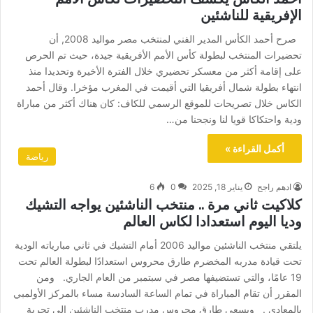
الإفريقية للناشئين
صرح أحمد الكأس المدير الفني لمنتخب مصر مواليد 2008, أن
تحضيرات المنتخب لبطولة كأس الأمم الأفريقية جيدة، حيث تم الحرص
على إقامة أكثر من معسكر تحضيري خلال الفترة الأخيرة وتحديدا منذ
انتهاء بطولة شمال أفريقيا التي أقيمت في المغرب مؤخرا. وقال أحمد
الكاس خلال تصريحات للموقع الرسمي للكاف: كان هناك أكثر من مباراة
ودية واحتكاكا قويا لنا ونجحنا من…
أكمل القراءة »
رياضة
ادهم راجح
يناير 18, 2025
0
6
كلاكيت ثاني مرة .. منتخب الناشئين يواجه التشيك
وديا اليوم استعدادا لكاس العالم
يلتقي منتخب الناشئين مواليد 2006 أمام التشيك في ثاني مبارياته الودية
تحت قيادة مدربه المخضرم طارق محروس استعدادًا لبطولة العالم تحت
19 عامًا، والتي تستضيفها مصر في سبتمبر من العام الجاري. ومن
المقرر أن تقام المباراة في تمام الساعة السادسة مساء بالمركز الأولمبي
بالمعادي . ويسعى طارق محروس مدرب منتخب الناشئين إلى تجربة