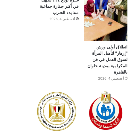
غــزة تودع 112 شـهيدًا
في أكبر جـنازة جماعية
منذ بدء الحـرب
أغسطس 4, 2026
انطلاق أولى ورش
“إزهار” لتأهيل المرأة
لسوق العمل في فن
المكرامية بمدينة حلوان
بالقاهرة
أغسطس 4, 2026