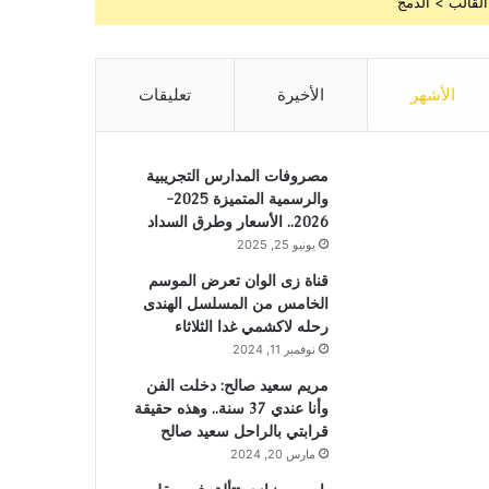
القالب > الدمج
الأشهر
الأخيرة
تعليقات
مصروفات المدارس التجريبية
والرسمية المتميزة 2025-
2026.. الأسعار وطرق السداد
يونيو 25, 2025
قناة زى الوان تعرض الموسم
الخامس من المسلسل الهندى
رحله لاكشمي غدا الثلاثاء
نوفمبر 11, 2024
مريم سعيد صالح: دخلت الفن
وأنا عندي 37 سنة.. وهذه حقيقة
قرابتي بالراحل سعيد صالح
مارس 20, 2024