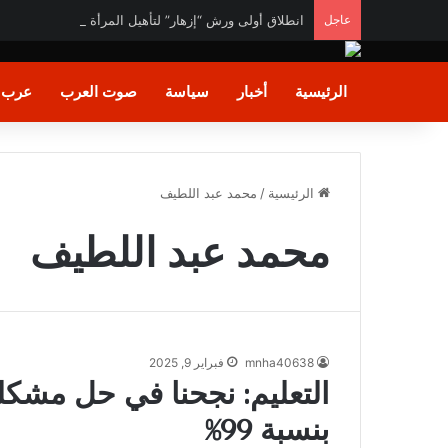
عاجل
انطلاق أولى ورش “إزهار” لتأهيل المرأة لسوق العمل في 
الرئيسية
أخبار
سياسة
صوت العرب
عرب و
الرئيسية
/
محمد عبد اللطيف
محمد عبد اللطيف
mnha40638
فبراير 9, 2025
التعليم: نجحنا في حل مشكلة
بنسبة 99%