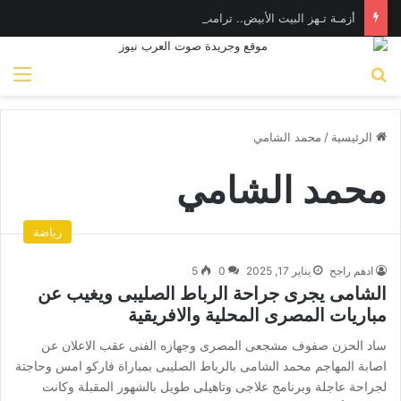
أزمـة تـهز البيت الأبيض.. ترامب يهـاجم «واشنطن بوست» بسبب وزير الدفاع
بحث عن
الق
الرئيسية
/
محمد الشامي
محمد الشامي
رياضة
ادهم راجح
يناير 17, 2025
0
5
الشامى يجرى جراحة الرباط الصليبى ويغيب عن
مباريات المصرى المحلية والافريقية
ساد الحزن صفوف مشجعى المصرى وجهازه الفنى عقب الاعلان عن
اصابة المهاجم محمد الشامى بالرباط الصليبى بمباراة فاركو امس وحاجتة
لجراحة عاجلة وبرنامج علاجى وتاهيلى طويل بالشهور المقبلة وكانت