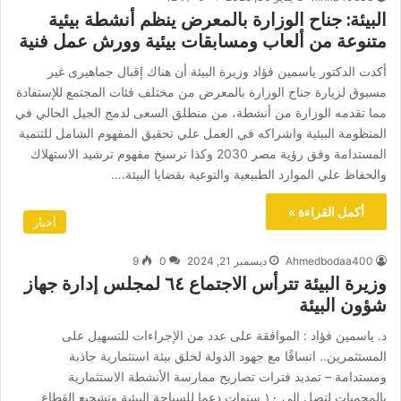
البيئة: جناح الوزارة بالمعرض ينظم أنشطة بيئية
متنوعة من ألعاب ومسابقات بيئية وورش عمل فنية
أكدت الدكتور ياسمين فؤاد وزيرة البيئة أن هناك إقبال جماهيرى غير
مسبوق لزيارة جناح الوزارة بالمعرض من مختلف فئات المجتمع للإستفادة
مما تقدمه الوزارة من أنشطة، من منطلق السعى لدمج الجيل الحالي في
المنظومة البيئية واشراكه في العمل علي تحقيق المفهوم الشامل للتنمية
المستدامة وفق رؤية مصر 2030 وكذا ترسيخ مفهوم ترشيد الاستهلاك
والحفاظ علي الموارد الطبيعية والتوعية بقضايا البيئة.…
أكمل القراءة »
أخبار
Ahmedbodaa400
ديسمبر 21, 2024
0
9
وزيرة البيئة تترأس الاجتماع ٦٤ لمجلس إدارة جهاز
شؤون البيئة
د. ياسمين فؤاد : الموافقة على عدد من الإجراءات للتسهيل على
المستثمرين.. اتساقًا مع جهود الدولة لخلق بيئة استثمارية جاذبة
ومستدامة – تمديد فترات تصاريح ممارسة الأنشطة الاستثمارية
بالمحميات لتصل إلى ١٠ سنوات دعما للسياحة البيئية وتشجيع القطاع