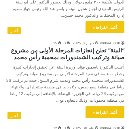
الدولى بتكلفة ٢٠٠ مليون دولار، وذلك بحضور الدكتور علي أبو سنة
الرئيس التنفيذي لجهاز شئون البيئة و ياسر عبد الله رئيس جهاز تنظيم
إدارة المخلفات والدكتور محمد حسن…
أكمل القراءة »
أخبار
mnha40638
فبراير 8, 2025
0
15
“البيئة” تعلن إنجازات المرحلة الأولى من مشروع
صيانة وتركيب الشمندورات بمحمية رأس محمد
أعلنت الدكتورة ياسمين فؤاد، وزيرة البيئة، عن تحقيق إنجازات كبيرة
وخطوات هامة في تنفيذ المرحلة الأولى من مشروع صيانة وتركيب
الشمندورات بمحمية رأس محمد ومدينة شرم الشيخ، حيث تم تركيب 36
رباط في منطقة سبع بطش، و6 رباط في منطقة ستنجلراي، والانتهاء
من تركيب 26 رباط في الجزيرة البيضاء، بالإضافة إلى تركيب 12 رباط
في منطقة محمودات، وذلك بالتعاون مع…
أكمل القراءة »
أخبار
mnha40638
يناير 30, 2025
0
12