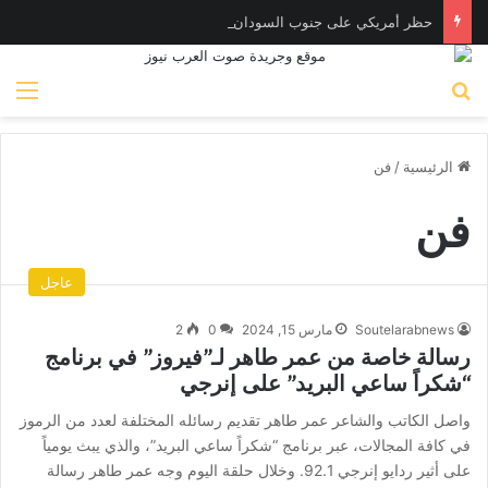
حظر أمريكي على جنوب السودان وبعض دول أفريقية بسبب تفشي إيبولا
بحث عن
الق
الرئيسية
/
فن
فن
عاجل
Soutelarabnews
مارس 15, 2024
0
2
رسالة خاصة من عمر طاهر لـ”فيروز” في برنامج
“شكراً ساعي البريد” على إنرجي
واصل الكاتب والشاعر عمر طاهر تقديم رسائله المختلفة لعدد من الرموز
في كافة المجالات، عبر برنامج “شكراً ساعي البريد”، والذي يبث يومياً
على أثير ردايو إنرجي 92.1. وخلال حلقة اليوم وجه عمر طاهر رسالة