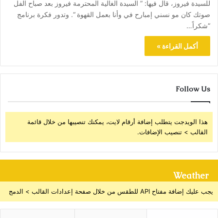
للسيدة فيروز، قال فيها: ” السيدة الغالية المحترمة فيروز بعد صباح الفل
صوتك كان مو نسني إمبارح في وأنا بعمل القهوة “. وتدور فكرة برنامج
“شكراً…
أكمل القراءة »
Follow Us
هذا الويدجت يتطلب إضافة أرقام لايت، يمكنك تنصيبها من خلال قائمة
القالب > تنصيب الإضافات.
Weather
يجب عليك إضافة مفتاح API للطقس من خلال صفحة إعدادات القالب > الدمج