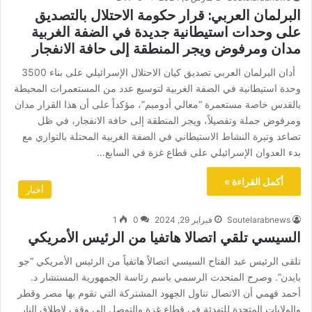
البرلمان العربي: قرار حكومة الاحتلال بالتصديق
على وحدات استيطانية جديدة في الضفة الغربية
مدان ومرفوض ويجر المنطقة إلى حافة الانفجار
أدان البرلمان العربي تصديق كيان الاحتلال الإسرائيلي على بناء 3500
وحدة استيطانية في الضفة الغربية لتوسيع عدد من المستعمرات المحيطة
بالقدس خاصة مستعمرة “معالي أدوميم”، مؤكداً على أن هذا القرار مدان
ومرفوض جملة وتفصيلاً، ويجر المنطقة إلى حافة الانفجار، في ظل
تصاعد وتيرة النشاط الاستيطاني في الضفة الغربية المحتلة بالتوازي مع
بدء العدوان الإسرائيلي على قطاع غزة في السابع…
أكمل القراءة »
أخبار
Soutelarabnews
فبراير 29, 2024
0
1
السيسي تلقي اتصالا هاتفيا من الرئيس الأمريكي
تلقى الرئيس عبد الفتاح السيسي اتصالاً هاتفياً من الرئيس الأمريكي “جو
بايدن”. وصرح المتحدث الرسمي باسم رئاسة الجمهورية المستشار د.
أحمد فهمي أن الاتصال تناول الجهود المشتركة التي تقوم بها مصر وقطر
والولايات المتحدة للتهدئة في قطاع غزة والتوصل إلى وقف لإطلاق النار