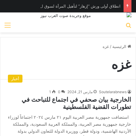
انطلاق أولى ورش “إزهار” لتأهيل المرأة لسوق العمل في فن المكرامية بمدينة حلوان بالقاهرة
بحث عن
الق
الرئيسية
/
غزه
غزه
أخبار
Soutelarabnews
مارس 21, 2024
0
1
الخارجية بيان صحفي في اجتماع للتباحث في
تطورات القضية الفلسطينية
استضافت جمهورية مصر العربية اليوم ٢١ مارس ٢٠٢٤ اجتماعاً لوزراء
خارجية جمهورية مصر العربية، والمملكة العربية السعودية، والمملكة
الأردنية الهاشمية، ودولة قطر، ووزيرة الدولة للتعاون الدولي بدولة