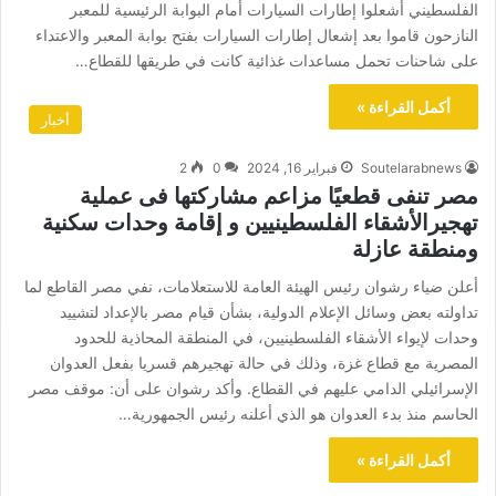
الفلسطيني أشعلوا إطارات السيارات أمام البوابة الرئيسية للمعبر
النازحون قاموا بعد إشعال إطارات السيارات بفتح بوابة المعبر والاعتداء
على شاحنات تحمل مساعدات غذائية كانت في طريقها للقطاع…
أكمل القراءة »
أخبار
Soutelarabnews
فبراير 16, 2024
0
2
مصر تنفى قطعيًا مزاعم مشاركتها فى عملية
تهجيرالأشقاء الفلسطينيين و إقامة وحدات سكنية
ومنطقة عازلة
أعلن ضياء رشوان رئيس الهيئة العامة للاستعلامات، نفي مصر القاطع لما
تداولته بعض وسائل الإعلام الدولية، بشأن قيام مصر بالإعداد لتشييد
وحدات لإيواء الأشقاء الفلسطينيين، في المنطقة المحاذية للحدود
المصرية مع قطاع غزة، وذلك في حالة تهجيرهم قسريا بفعل العدوان
الإسرائيلي الدامي عليهم في القطاع. وأكد رشوان على أن: موقف مصر
الحاسم منذ بدء العدوان هو الذي أعلنه رئيس الجمهورية…
أكمل القراءة »