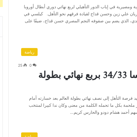
 ومصيرية في إياب الدور التأهيلي لربع نهائي دوري أبطال أوروبا
سعى النجمان المصريان علي زين وحسن قداح لقيادة فرقهم نحو التأهل. كيلسي في
دي، الذي يضم بين صفوفه النجم المصري حسن قداح، ضيفًا على
رياضة
25
0
منتخب اليد يخسر أمام فرنسا 34/33 بربع نهائي بطولة
يد فرصة التأهل إلى نصف نهائي بطولة العالم بعد خسارته أمام
ب مصر ملحمة بكل ما تحمله الكلمة من معنى وكان ندا كبيرا لمنتخب
أسهم أحمد هشام دودو والحارس كريم…
رياضة