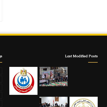
gs
Last Modified Posts
ة