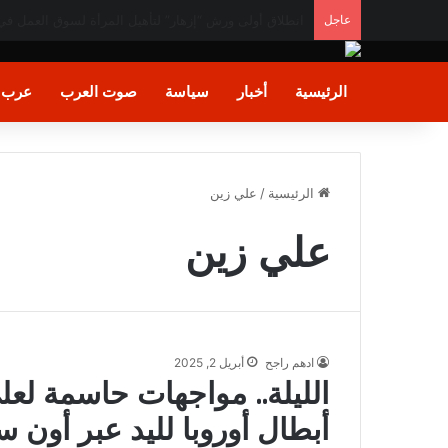
عاجل
غــزة تودع 112 شـهيدًا في أكبر جـنازة جماعية منذ بدء الحـرب
الرئيسية
أخبار
سياسة
صوت العرب
عرب و
الرئيسية
/
علي زين
علي زين
ادهم راجح
أبريل 2, 2025
الليلة.. مواجهات حاسمة ل
أبطال أوروبا لليد عبر أون