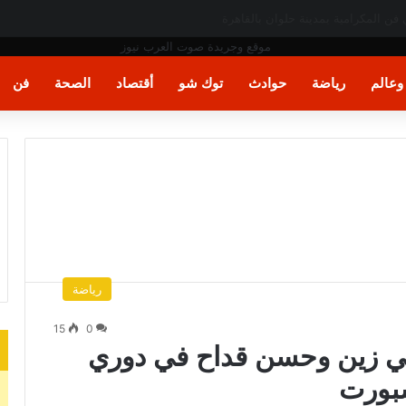
عالم
رياضة
حوادث
توك شو
أقتصاد
الصحة
فن
رياضة
15
0
علي زين وحسن قداح في دوري
 سبورت