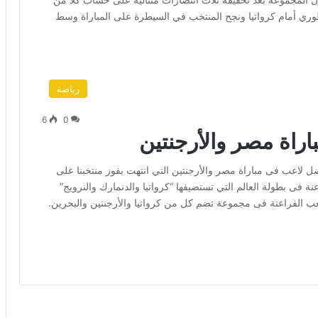
أسطوري أمام كرواتيا ونجح المنتخب في السيطرة على المباراة وسط
رياضة
6
0
راة مصر والأرجنتين
اعب فى مباراة مصر والأرجنتين التي انتهت بفوز منتخبنا على
ار ضربة بداية الفراعنة فى بطولة العالم التي تستضيفها “كرواتيا والدنمارك والنرويج”
اري إلى 2 فبراير المقبل ، ويلعب الفراعنة فى مجموعة تضم كل من كرواتيا والأرجنتين والبحرين.