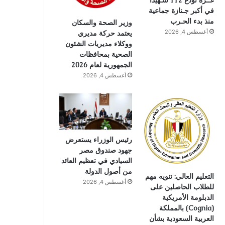
غــزة تودع 112 شـهيدًا
في أكبر جـنازة جماعية
منذ بدء الحـرب
وزير الصحة والسكان
أغسطس 4, 2026
يعتمد حركة مديري
ووكلاء مديريات الشئون
الصحية بمحافظات
الجمهورية لعام 2026
أغسطس 4, 2026
رئيس الوزراء يستعرض
جهود صندوق مصر
السيادي في تعظيم العائد
من أصول الدولة
التعليم العالي: تنويه مهم
أغسطس 4, 2026
للطلاب الحاصلين على
الدبلومة الأمريكية
(Cognia) بالمملكة
العربية السعودية بشأن