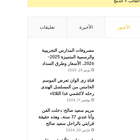
القالب > الدمج
الأشهر
الأخيرة
تعليقات
مصروفات المدارس التجريبية
والرسمية المتميزة 2025-
2026.. الأسعار وطرق السداد
يونيو 25, 2025
قناة زى الوان تعرض الموسم
الخامس من المسلسل الهندى
رحله لاكشمي غدا الثلاثاء
نوفمبر 11, 2024
مريم سعيد صالح: دخلت الفن
وأنا عندي 37 سنة.. وهذه حقيقة
قرابتي بالراحل سعيد صالح
مارس 20, 2024