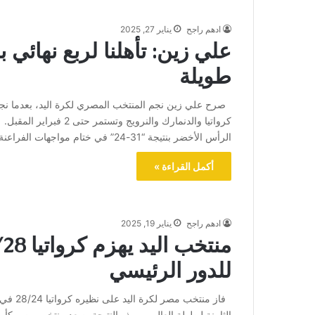
ادهم راجح
يناير 27, 2025
علي زين: تأهلنا لربع نهائي 
طويلة
صرح علي زين نجم المنتخب المصري لكرة اليد، بعدما نجح ال
كرواتيا والدنمارك والنرو
الرأس الأخضر بنتيجة “31-24” في ختام مواجهات الفراعنة بالدور الرئيسي ببطولة العالم. قال علي زين عبر تصريحات…
أكمل القراءة »
ادهم راجح
يناير 19, 2025
للدور الرئيسي
فاز منت
الثامنة لبطولة العالم . وبهذه النتيجة يصعد منتخب مصر ك