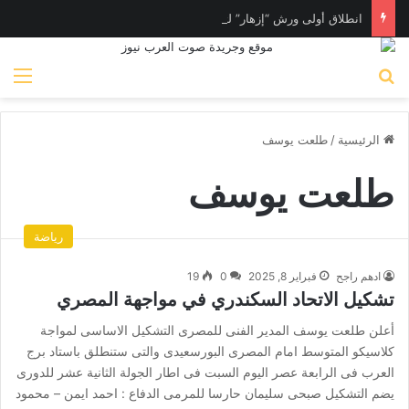
انطلاق أولى ورش “إزهار” لتأهيل المرأة لسوق العمل في فن المكرامية بمدينة حلوان بالقاهرة
بحث عن
الق
الرئيسية
/
طلعت يوسف
طلعت يوسف
رياضة
ادهم راجح
فبراير 8, 2025
0
19
تشكيل الاتحاد السكندري في مواجهة المصري
أعلن طلعت يوسف المدير الفنى للمصرى التشكيل الاساسى لمواجة
كلاسيكو المتوسط امام المصرى البورسعيدى والتى ستنطلق باستاد برج
العرب فى الرابعة عصر اليوم السبت فى اطار الجولة الثانية عشر للدورى
يضم التشكيل صبحى سليمان حارسا للمرمى الدفاع : احمد ايمن – محمود